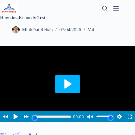
Chuyển
đến
phần
Hawkins-Kennedy Test
nội
dung
MinhDat Rehab
07/04/2026
Vai