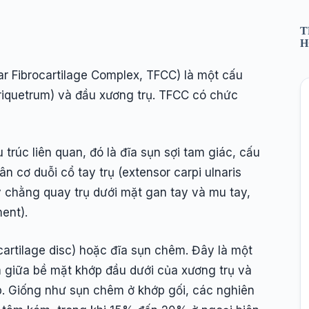
T
H
ar Fibrocartilage Complex, TFCC) là một cấu
triquetrum) và đầu xương trụ. TFCC có chức
trúc liên quan, đó là đĩa sụn sợi tam giác, cấu
 cơ duỗi cổ tay trụ (extensor carpi ulnaris
y chằng quay trụ dưới mặt gan tay và mu tay,
ent).
ocartilage disc) hoặc đĩa sụn chêm. Đây là một
m giữa bề mặt khớp đầu dưới của xương trụ và
p. Giống như sụn chêm ở khớp gối, các nghiên