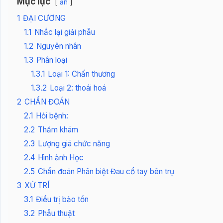
Mục lục
ẩn
1
ĐẠI CƯƠNG
1.1
Nhắc lại giải phẫu
1.2
Nguyên nhân
1.3
Phân loại
1.3.1
Loại 1: Chấn thương
1.3.2
Loại 2: thoái hoá
2
CHẨN ĐOÁN
2.1
Hỏi bệnh:
2.2
Thăm khám
2.3
Lượng giá chức năng
2.4
Hình ảnh Học
2.5
Chẩn đoán Phân biệt Đau cổ tay bên trụ
3
XỬ TRÍ
3.1
Điều trị bảo tồn
3.2
Phẫu thuật