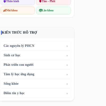
🧠
Thần kinh
🫀
Tim – Phổi
👶
Nhi khoa
🧓
Lão khoa
KIẾN THỨC HỖ TRỢ
›
Các nguyên lý PHCN
›
Sinh cơ học
›
Phát triển con người
›
Tâm lý học ứng dụng
›
Sống khỏe
›
Điểm tin y học