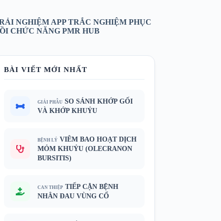
RẢI NGHIỆM APP TRẮC NGHIỆM PHỤC
ỒI CHỨC NĂNG PMR HUB
BÀI VIẾT MỚI NHẤT
SO SÁNH KHỚP GỐI
GIẢI PHẪU
VÀ KHỚP KHUỶU
VIÊM BAO HOẠT DỊCH
BỆNH LÝ
MỎM KHUỶU (OLECRANON
BURSITIS)
TIẾP CẬN BỆNH
CAN THIỆP
NHÂN ĐAU VÙNG CỔ