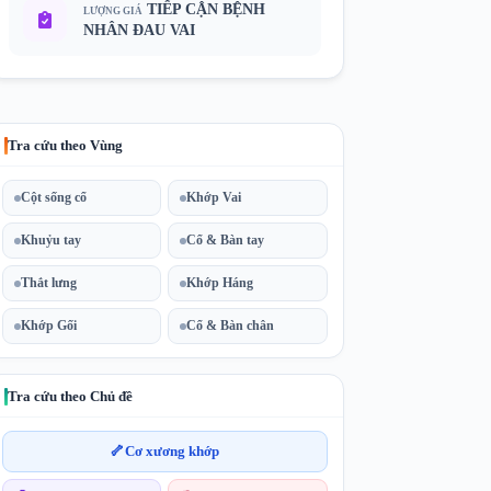
TIẾP CẬN BỆNH
LƯỢNG GIÁ
NHÂN ĐAU VAI
Tra cứu theo Vùng
Cột sống cổ
Khớp Vai
Khuỷu tay
Cổ & Bàn tay
Thắt lưng
Khớp Háng
Khớp Gối
Cổ & Bàn chân
Tra cứu theo Chủ đề
🦴
Cơ xương khớp