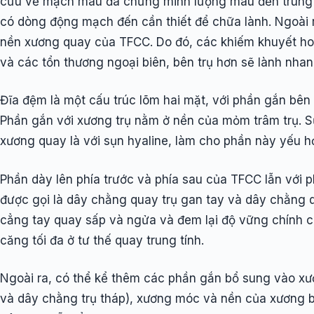
cứu về mạch máu đã chứng minh lượng máu đến trung 
có dòng động mạch đến cần thiết để chữa lành. Ngoài
nền xương quay của TFCC. Do đó, các khiếm khuyết hoặ
và các tổn thương ngoại biên, bên trụ hơn sẽ lành nhan
Đĩa đệm là một cấu trúc lõm hai mặt, với phần gắn bên
Phần gắn với xương trụ nằm ở nền của mỏm trâm trụ. Sự
xương quay là với sụn hyaline, làm cho phần này yếu hơ
Phần dày lên phía trước và phía sau của TFCC lẫn với 
được gọi là dây chằng quay trụ gan tay và dây chằng q
cẳng tay quay sấp và ngửa và đem lại độ vững chính c
căng tối đa ở tư thế quay trung tính.
Ngoài ra, có thể kể thêm các phần gắn bổ sung vào xư
và dây chằng trụ tháp), xương móc và nền của xương b