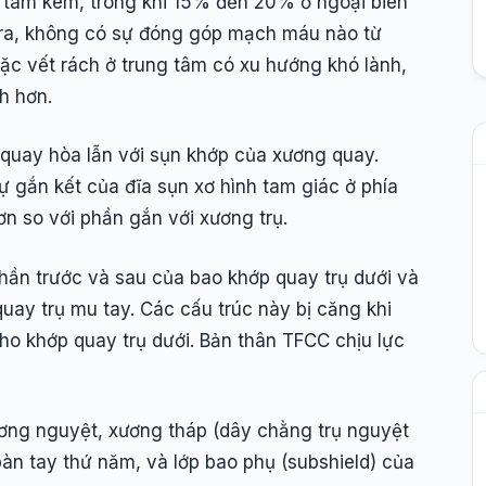
tâm kém, trong khi 15% đến 20% ở ngoại biên
 ra, không có sự đóng góp mạch máu nào từ
c vết rách ở trung tâm có xu hướng khó lành,
h hơn.
 quay hòa lẫn với sụn khớp của xương quay.
 gắn kết của đĩa sụn xơ hình tam giác ở phía
n so với phần gắn với xương trụ.
phần trước và sau của bao khớp quay trụ dưới và
uay trụ mu tay. Các cấu trúc này bị căng khi
ho khớp quay trụ dưới. Bản thân TFCC chịu lực
ơng nguyệt, xương tháp (dây chằng trụ nguyệt
àn tay thứ năm, và lớp bao phụ (subshield) của