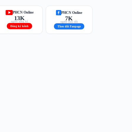
PHCN Online
PHCN Online
13K
7K
người đăng ký
người theo dõi
Đăng ký kênh
Theo dõi Fanpage