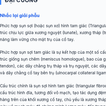
ĐẠI CƯƠNG
Nhắc lại giải phẫu
Phức hợp sụn sợi (hoặc sụn xơ) hình tam giác (Triangul
trúc chịu lực giữa xương nguyệt (lunate), xương tháp (
năng làm vững cho mặt trụ của cổ tay.
Phức hợp sụn sợi tam giác là sự kết hợp của một số cấu 
trúc giống sụn chêm (meniscus homologue), bao của gân
tendon), các dây chằng trụ tháp và trụ nguyệt, các dâ
và dây chằng cổ tay bên trụ (ulnocarpal collateral ligam
Cấu trúc chính là sụn sợi hình tam giác (triangular fibr
cấu trúc hình đĩa, tương đối vô mạch, tạo tác dụng đệ
hàng trên của khối xương cổ tay, chủ yếu là xương thá