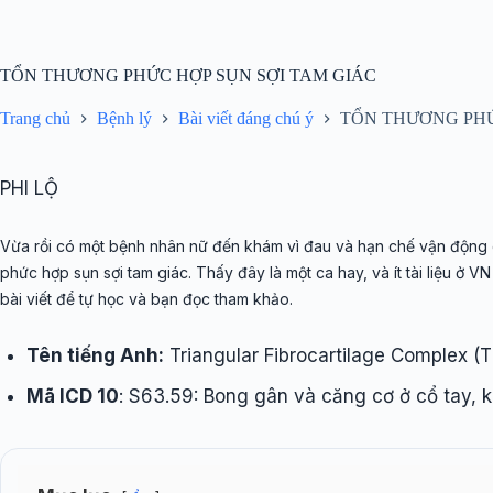
Chuyển
đến
phần
nội
TỔN THƯƠNG PHỨC HỢP SỤN SỢI TAM GIÁC
dung
Trang chủ
Bệnh lý
Bài viết đáng chú ý
TỔN THƯƠNG PHỨ
PHI LỘ
Vừa rồi có một bệnh nhân nữ đến khám vì đau và hạn chế vận động cổ
phức hợp sụn sợi tam giác. Thấy đây là một ca hay, và ít tài liệu ở VN
bài viết để tự học và bạn đọc tham khảo.
Tên tiếng Anh:
Triangular Fibrocartilage Complex (
Mã ICD 10
: S63.59: Bong gân và căng cơ ở cổ tay, 