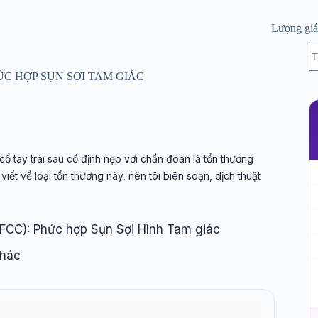
Lượng gi
K
c
kế
C HỢP SỤN SỢI TAM GIÁC
q
 tay trái sau cố định nẹp với chẩn đoán là tổn thương
 viết về loại tổn thương này, nên tôi biên soạn, dịch thuật
TFCC): Phức hợp Sụn Sợi Hình Tam giác
khác