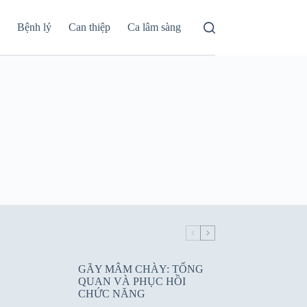
á
Bệnh lý
Can thiệp
Ca lâm sàng
GÃY MÂM CHÀY: TỔNG
QUAN VÀ PHỤC HỒI
CHỨC NĂNG