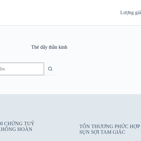
Lượng gi
Thẻ
dây thần kinh
g
ỘI CHỨNG TUỶ
TỔN THƯƠNG PHỨC HỢP
KHÔNG HOÀN
SỤN SỢI TAM GIÁC