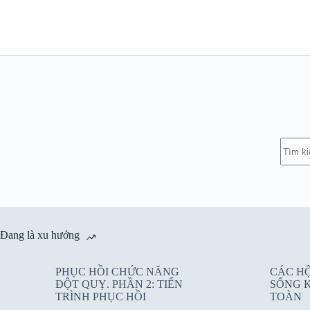
Chuyển
đến
phần
nội
dung
Khôn
có
kết
quả
Đang là xu hướng
PHỤC HỒI CHỨC NĂNG
CÁC H
ĐỘT QUỴ. PHẦN 2: TIẾN
SỐNG 
TRÌNH PHỤC HỒI
TOÀN