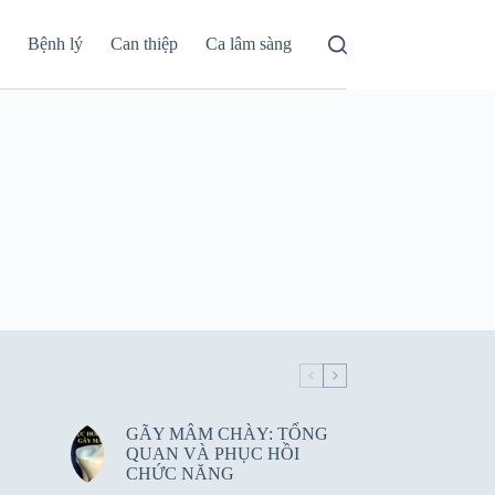
á
Bệnh lý
Can thiệp
Ca lâm sàng
GÃY MÂM CHÀY: TỔNG
QUAN VÀ PHỤC HỒI
CHỨC NĂNG