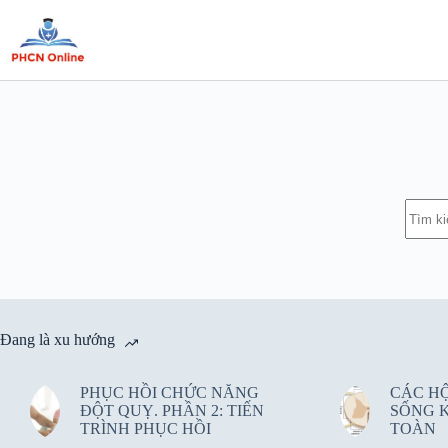
Chuyển
đến
phần
nội
dung
Khôn
có
kết
quả
Đang là xu hướng
PHỤC HỒI CHỨC NĂNG
CÁC H
ĐỘT QUỴ. PHẦN 2: TIẾN
SỐNG 
TRÌNH PHỤC HỒI
TOÀN