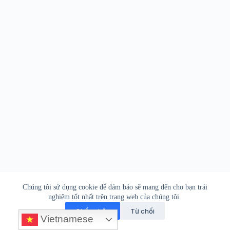
PHCN Online © 2026
Chúng tôi sử dụng cookie để đảm bảo sẽ mang đến cho bạn trải
nghiệm tốt nhất trên trang web của chúng tôi.
Lời ngỏ
Liên hệ
Miễn trừ
Ủng hộ
Chấp nhận
Từ chối
Vietnamese