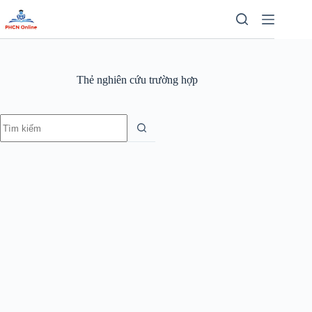
Chuyển
đến
phần
nội
dung
Thẻ
nghiên cứu trường hợp
Không
có
kết
quả