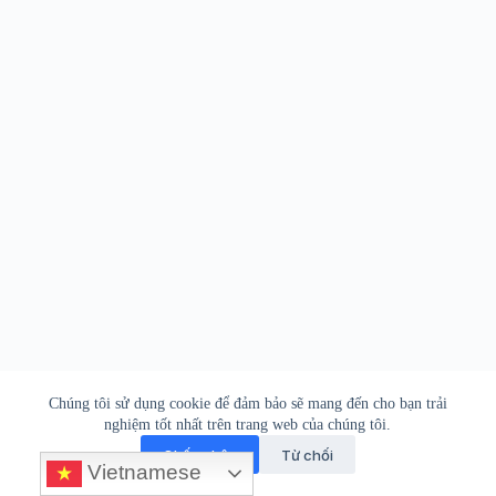
PHCN Online © 2026
Chúng tôi sử dụng cookie để đảm bảo sẽ mang đến cho bạn trải
nghiệm tốt nhất trên trang web của chúng tôi.
Lời ngỏ
Liên hệ
Miễn trừ
Ủng hộ
Chấp nhận
Từ chối
Vietnamese