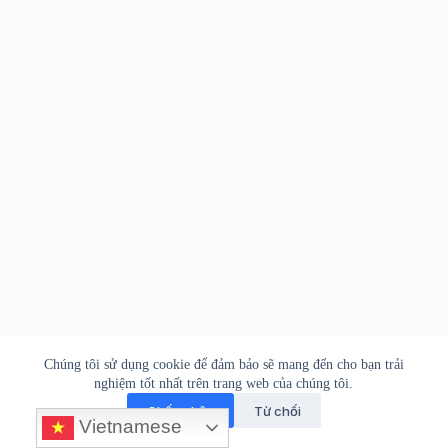
PHCN Online © 2026
Chúng tôi sử dụng cookie để đảm bảo sẽ mang đến cho bạn trải
nghiệm tốt nhất trên trang web của chúng tôi.
Lời ngỏ
Liên hệ
Miễn trừ
Ủng hộ
Chấp nhận
Từ chối
Vietnamese