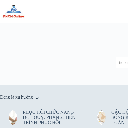
Chuyển
đến
phần
nội
dung
Khôn
có
kết
quả
Đang là xu hướng
PHỤC HỒI CHỨC NĂNG
CÁC H
ĐỘT QUỴ. PHẦN 2: TIẾN
SỐNG 
TRÌNH PHỤC HỒI
TOÀN