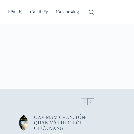
á
Bệnh lý
Can thiệp
Ca lâm sàng
GÃY MÂM CHÀY: TỔNG
QUAN VÀ PHỤC HỒI
CHỨC NĂNG