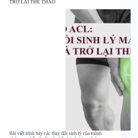
TRỞ LẠI THỂ THAO
Bài viết trình bày các thay đổi sinh lý của mảnh