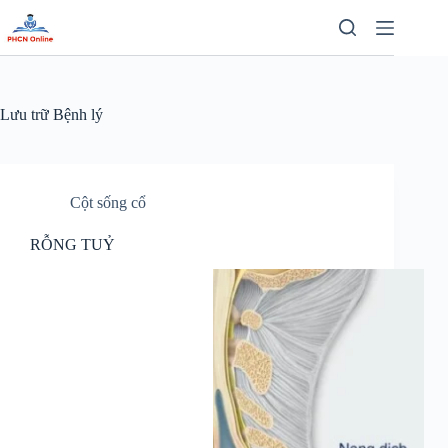
Chuyển
đến
phần
nội
dung
Lưu trữ
Bệnh lý
Cột sống cổ
RỖNG TUỶ