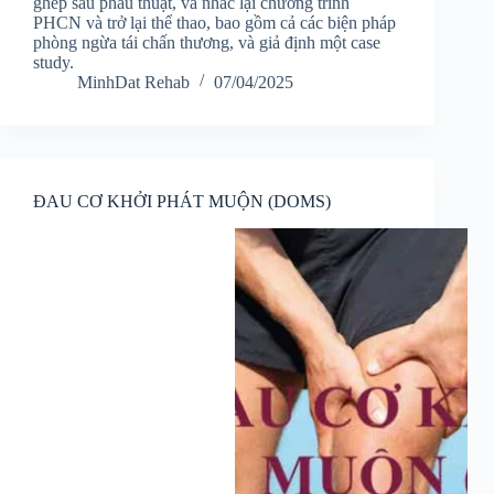
ghép sau phẫu thuật, và nhắc lại chương trình
PHCN và trở lại thể thao, bao gồm cả các biện pháp
phòng ngừa tái chấn thương, và giả định một case
study.
MinhDat Rehab
07/04/2025
ĐAU CƠ KHỞI PHÁT MUỘN (DOMS)