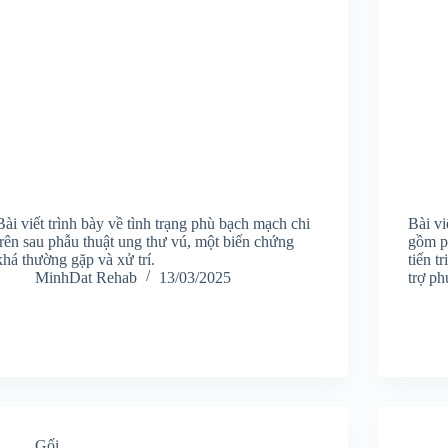
Bài viết trình bày về tình trạng phù bạch mạch chi
Bài v
trên sau phẫu thuật ung thư vú, một biến chứng
gồm ph
khá thường gặp và xử trí.
tiến t
MinhDat Rehab
13/03/2025
trợ ph
Gối