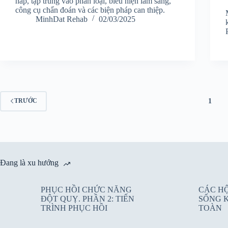
hấp, tập trung vào phân loại, biểu hiện lâm sàng,
công cụ chẩn đoán và các biện pháp can thiệp.
MinhDat Rehab
02/03/2025
1
TRƯỚC
Đang là xu hướng
PHỤC HỒI CHỨC NĂNG
CÁC H
ĐỘT QUỴ. PHẦN 2: TIẾN
SỐNG 
TRÌNH PHỤC HỒI
TOÀN