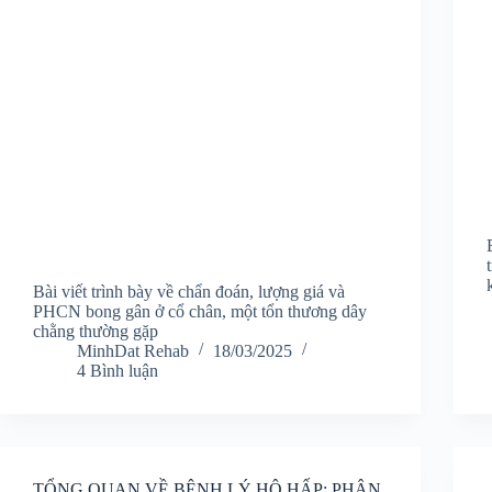
Bài viết trình bày về chẩn đoán, lượng giá và
PHCN bong gân ở cổ chân, một tổn thương dây
chằng thường gặp
MinhDat Rehab
18/03/2025
4 Bình luận
TỔNG QUAN VỀ BỆNH LÝ HÔ HẤP: PHÂN