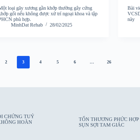
Một loại gãy xương gần khớp thường gây cứng
Bài vi
khớp gối nếu không được xử trí ngoại khoa và tập
VCSDK
PHCN phù hợp.
này
MinhDat Rehab
28/02/2025
2
3
4
5
6
…
26
ỘI CHỨNG TUỶ
TỔN THƯƠNG PHỨC HỢP
KHÔNG HOÀN
SỤN SỢI TAM GIÁC