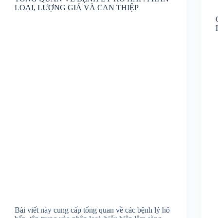
LOẠI, LƯỢNG GIÁ VÀ CAN THIỆP
Bài viết này cung cấp tổng quan về các bệnh lý hô