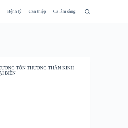
á
Bệnh lý
Can thiệp
Ca lâm sàng
 CƯƠNG TỔN THƯƠNG THẦN KINH
I BIÊN