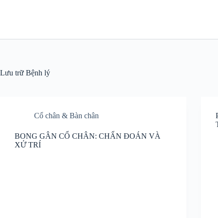
Chuyển
đến
phần
nội
dung
Lưu trữ
Bệnh lý
Cổ chân & Bàn chân
BONG GÂN CỔ CHÂN: CHẨN ĐOÁN VÀ
XỬ TRÍ