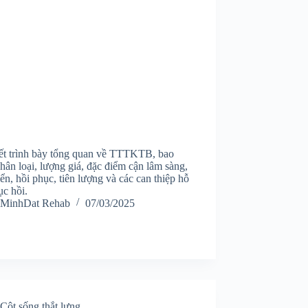
iết trình bày tổng quan về TTTKTB, bao
ân loại, lượng giá, đặc điểm cận lâm sàng,
riển, hồi phục, tiên lượng và các can thiệp hỗ
ục hồi.
MinhDat Rehab
07/03/2025
Cột sống thắt lưng