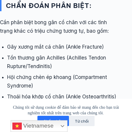
CHẨN ĐOÁN PHÂN BIỆT:
Cần phân biệt bong gân cổ chân với các tình
trạng khác có triệu chứng tương tự, bao gồm:
Gãy xương mắt cá chân (Ankle Fracture)
Tổn thương gân Achilles (Achilles Tendon
Rupture/Tendinitis)
Hội chứng chèn ép khoang (Compartment
Syndrome)
Thoái hóa khớp cổ chân (Ankle Osteoarthritis)
Viêm khớp dạng thấp (Rheumatoid Arthritis)
Chúng tôi sử dụng cookie để đảm bảo sẽ mang đến cho bạn trải
nghiệm tốt nhất trên trang web của chúng tôi.
và các bệnh lý viêm khớp khác
Chấp nhận
Từ chối
Vietnamese
Tổn thương dây chằng mác sên trước mạn