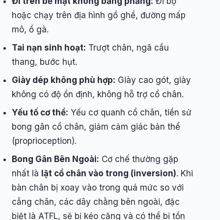
Đi trên bề mặt không bằng phẳng:
Đi bộ
hoặc chạy trên địa hình gồ ghề, đường mấp
mô, ổ gà.
Tai nạn sinh hoạt:
Trượt chân, ngã cầu
thang, bước hụt.
Giày dép không phù hợp:
Giày cao gót, giày
không có độ ổn định, không hỗ trợ cổ chân.
Yếu tố cơ thể:
Yếu cơ quanh cổ chân, tiền sử
bong gân cổ chân, giảm cảm giác bản thể
(proprioception).
Bong Gân Bên Ngoài:
Cơ chế thường gặp
nhất là
lật cổ chân vào trong (inversion)
. Khi
bàn chân bị xoay vào trong quá mức so với
cẳng chân, các dây chằng bên ngoài, đặc
biệt là ATFL, sẽ bị kéo căng và có thể bị tổn