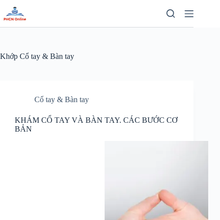
Chuyển
đến
phần
nội
dung
Khớp
Cổ tay & Bàn tay
Cổ tay & Bàn tay
KHÁM CỔ TAY VÀ BÀN TAY. CÁC BƯỚC CƠ
BẢN