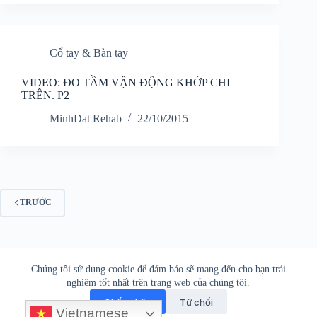
Cổ tay & Bàn tay
VIDEO: ĐO TẦM VẬN ĐỘNG KHỚP CHI
TRÊN. P2
MinhDat Rehab
22/10/2015
TRƯỚC
PHCN Online © 2026
Chúng tôi sử dụng cookie để đảm bảo sẽ mang đến cho bạn trải
nghiệm tốt nhất trên trang web của chúng tôi.
Lời ngỏ
Liên hệ
Miễn trừ
Ủng hộ
Chấp nhận
Từ chối
Vietnamese