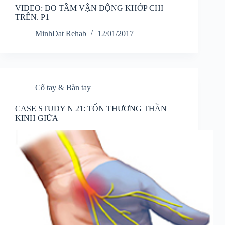
VIDEO: ĐO TẦM VẬN ĐỘNG KHỚP CHI
TRÊN. P1
MinhDat Rehab
12/01/2017
Cổ tay & Bàn tay
CASE STUDY N 21: TỔN THƯƠNG THẦN
KINH GIỮA