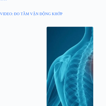
VIDEO: ĐO TẦM VẬN ĐỘNG KHỚP