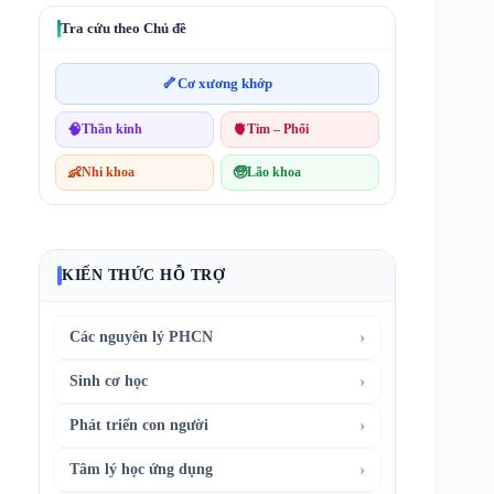
Tra cứu theo Chủ đề
🦴
Cơ xương khớp
🧠
Thần kinh
🫀
Tim – Phổi
👶
Nhi khoa
🧓
Lão khoa
KIẾN THỨC HỖ TRỢ
›
Các nguyên lý PHCN
›
Sinh cơ học
›
Phát triển con người
›
Tâm lý học ứng dụng