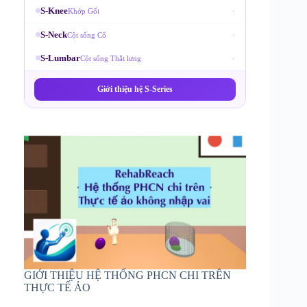
S-Knee
Khớp Gối
›
S-Neck
Cột sống Cổ
›
S-Lumbar
Cột sống Thắt lưng
›
Giới thiệu hệ S-Series
GIỚI THIỆU HỆ THỐNG PHCN CHI TRÊN
THỰC TẾ ẢO