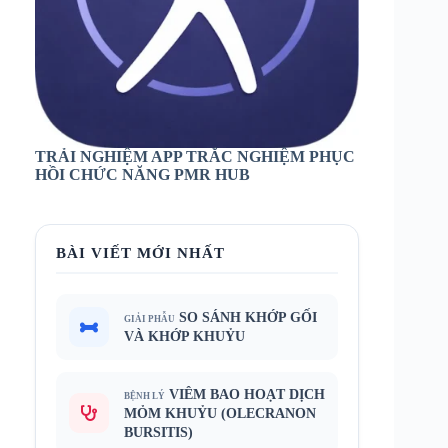
TRẢI NGHIỆM APP TRẮC NGHIỆM PHỤC
HỒI CHỨC NĂNG PMR HUB
BÀI VIẾT MỚI NHẤT
SO SÁNH KHỚP GỐI
GIẢI PHẪU
VÀ KHỚP KHUỶU
VIÊM BAO HOẠT DỊCH
BỆNH LÝ
MỎM KHUỶU (OLECRANON
BURSITIS)