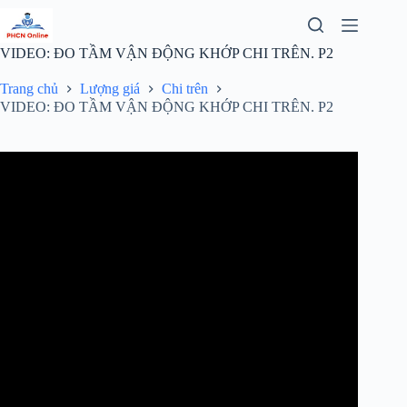
Chuyển
đến
phần
VIDEO: ĐO TẦM VẬN ĐỘNG KHỚP CHI TRÊN. P2
nội
dung
Trang chủ
Lượng giá
Chi trên
VIDEO: ĐO TẦM VẬN ĐỘNG KHỚP CHI TRÊN. P2