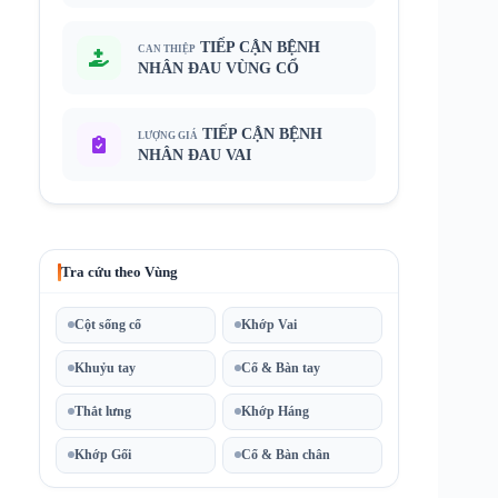
TIẾP CẬN BỆNH
CAN THIỆP
NHÂN ĐAU VÙNG CỔ
TIẾP CẬN BỆNH
LƯỢNG GIÁ
NHÂN ĐAU VAI
Tra cứu theo Vùng
Cột sống cổ
Khớp Vai
Khuỷu tay
Cổ & Bàn tay
Thắt lưng
Khớp Háng
Khớp Gối
Cổ & Bàn chân