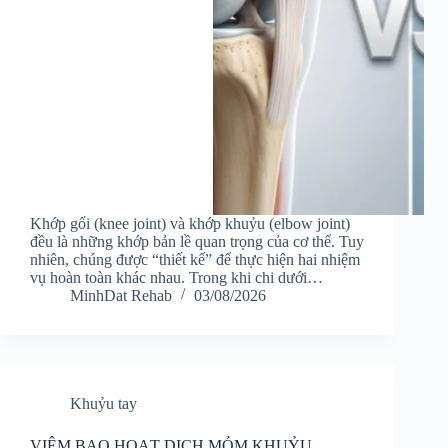
Khớp gối (knee joint) và khớp khuỷu (elbow joint)
đều là những khớp bản lề quan trọng của cơ thể. Tuy
nhiên, chúng được “thiết kế” để thực hiện hai nhiệm
vụ hoàn toàn khác nhau. Trong khi chi dưới…
MinhDat Rehab
03/08/2026
Khuỷu tay
VIÊM BAO HOẠT DỊCH MỎM KHUỶU