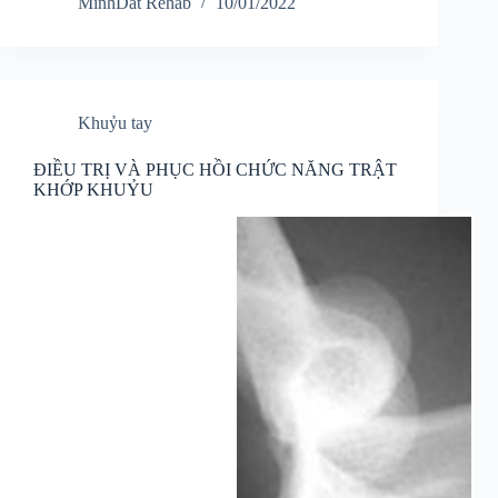
MinhDat Rehab
10/01/2022
Khuỷu tay
ĐIỀU TRỊ VÀ PHỤC HỒI CHỨC NĂNG TRẬT
KHỚP KHUỶU