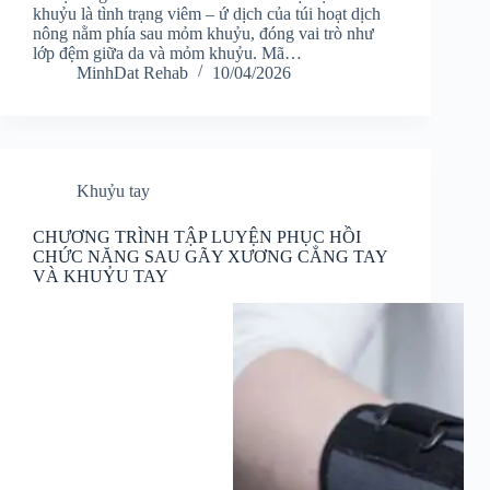
khuỷu là tình trạng viêm – ứ dịch của túi hoạt dịch
nông nằm phía sau mỏm khuỷu, đóng vai trò như
lớp đệm giữa da và mỏm khuỷu. Mã…
MinhDat Rehab
10/04/2026
Khuỷu tay
CHƯƠNG TRÌNH TẬP LUYỆN PHỤC HỒI
CHỨC NĂNG SAU GÃY XƯƠNG CẲNG TAY
VÀ KHUỶU TAY