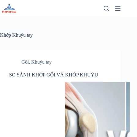
Chuyển
đến
phần
nội
dung
Khớp
Khuỷu tay
Gối
,
Khuỷu tay
SO SÁNH KHỚP GỐI VÀ KHỚP KHUỶU