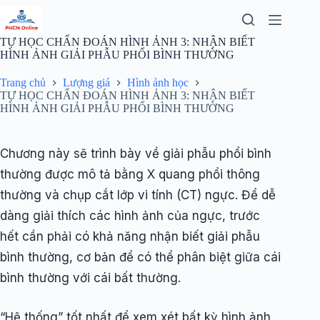
Chuyển
đến
phần
TỰ HỌC CHẨN ĐOÁN HÌNH ẢNH 3: NHẬN BIẾT
nội
HÌNH ẢNH GIẢI PHẪU PHỔI BÌNH THƯỜNG
dung
Trang chủ
Lượng giá
Hình ảnh học
TỰ HỌC CHẨN ĐOÁN HÌNH ẢNH 3: NHẬN BIẾT
HÌNH ẢNH GIẢI PHẪU PHỔI BÌNH THƯỜNG
Chương này sẽ trình bày về giải phẫu phổi bình
thường được mô tả bằng X quang phổi thông
thường và chụp cắt lớp vi tính (CT) ngực. Để dễ
dàng giải thích các hình ảnh của ngực, trước
hết cần phải có khả năng nhận biết giải phẫu
bình thường, cơ bản để có thể phân biệt giữa cái
bình thường với cái bất thường.
“Hệ thống” tốt nhất để xem xét bất kỳ hình ảnh