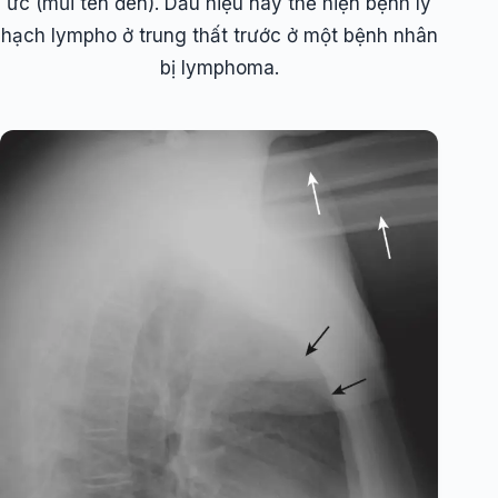
ức (mũi tên đen). Dấu hiệu này thể hiện bệnh lý
hạch lympho ở trung thất trước ở một bệnh nhân
bị lymphoma.