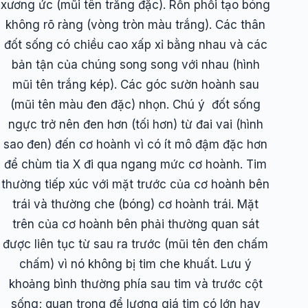
xương ức (mũi tên trắng đặc). Rốn phổi tạo bóng
không rõ ràng (vòng tròn màu trắng). Các thân
đốt sống có chiều cao xấp xỉ bằng nhau và các
bản tận của chúng song song với nhau (hình
mũi tên trắng kép). Các góc sườn hoành sau
(mũi tên màu đen đặc) nhọn. Chú ý đốt sống
ngực trở nên đen hơn (tối hơn) từ đai vai (hình
sao đen) đến cơ hoành vì có ít mô đậm đặc hơn
để chùm tia X đi qua ngang mức cơ hoành. Tim
thường tiếp xúc với mặt trước của cơ hoành bên
trái và thường che (bóng) cơ hoành trái. Mặt
trên của cơ hoành bên phải thường quan sát
được liên tục từ sau ra trước (mũi tên đen chấm
chấm) vì nó không bị tim che khuất. Lưu ý
khoảng bình thường phía sau tim và trước cột
sống; quan trọng để lượng giá tim có lớn hay