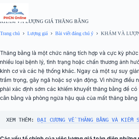
Chuyển
đến
phần
nội
KHÁM VÀ LƯỢNG GIÁ THĂNG BẰNG
dung
Trang chủ
Lượng giá
Bài viết đáng chú ý
KHÁM VÀ LƯỢN
Thăng bằng là một chức năng tích hợp và cực kỳ phức 
nhiều loại bệnh lý, tình trạng hoặc chấn thương ảnh hư
kinh cơ và các hệ thống khác. Ngay cả một sự suy gi
trầm trọng, gây ngã hoặc sợ vận động. Vì những điều nà
phải xác định sớm các khiếm khuyết thăng bằng để có 
cân bằng và phòng ngừa hậu quả của mất thăng bằng 
XEM THÊM: 
ĐẠI CƯƠNG VỀ THĂNG BẰNG VÀ KIỂM 
Các yếu tố chính của việc lượng giá toàn diện những