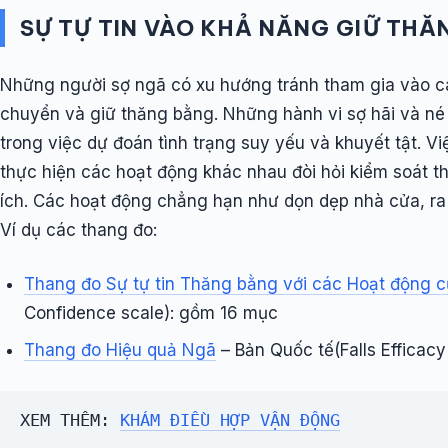
SỰ TỰ TIN VÀO KHẢ NĂNG GIỮ TH
Những người sợ ngã có xu hướng tránh tham gia vào cá
chuyển và giữ thăng bằng. Những hành vi sợ hãi và né 
trong việc dự đoán tình trạng suy yếu và khuyết tật. V
thực hiện các hoạt động khác nhau đòi hỏi kiểm soát t
ích. Các hoạt động chẳng hạn như dọn dẹp nhà cửa, ra 
Ví dụ các thang đo:
Thang đo Sự tự tin Thăng bằng với các Hoạt động c
Confidence scale): gồm 16 mục
Thang đo Hiệu quả Ngã
– Bản Quốc tế(Falls Efficacy
XEM THÊM: 
KHÁM ĐIỀU HỢP VẬN ĐỘNG