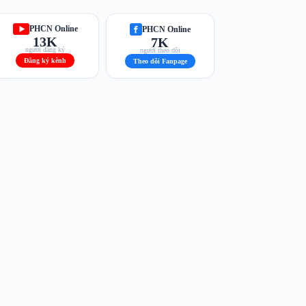
PHCN Online
PHCN Online
13K
7K
người đăng ký
người theo dõi
Đăng ký kênh
Theo dõi Fanpage