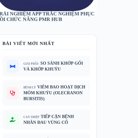
RẢI NGHIỆM APP TRẮC NGHIỆM PHỤC
ỒI CHỨC NĂNG PMR HUB
BÀI VIẾT MỚI NHẤT
SO SÁNH KHỚP GỐI
GIẢI PHẪU
VÀ KHỚP KHUỶU
VIÊM BAO HOẠT DỊCH
BỆNH LÝ
MỎM KHUỶU (OLECRANON
BURSITIS)
TIẾP CẬN BỆNH
CAN THIỆP
NHÂN ĐAU VÙNG CỔ