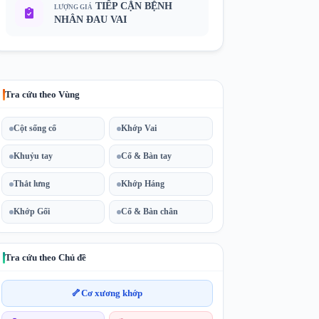
TIẾP CẬN BỆNH
LƯỢNG GIÁ
NHÂN ĐAU VAI
Tra cứu theo Vùng
Cột sống cổ
Khớp Vai
Khuỷu tay
Cổ & Bàn tay
Thắt lưng
Khớp Háng
Khớp Gối
Cổ & Bàn chân
Tra cứu theo Chủ đề
🦴
Cơ xương khớp