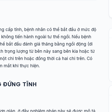
g cấp tính, bệnh nhân có thể bắt đầu ở mức độ
 không tiến hành ngoài tư thế ngồi. Nếu bệnh
ó thể bắt đầu đánh giá thăng bằng ngồi động (di
h trọng lượng từ bên này sang bên kia hoặc từ
ột chi trên hoặc đồng thời cả hai chi trên. Có
 mắt khi thực hiện.
G ĐỨNG TĨNH
ơn giản, ở đây nghiệm pháp này sẽ được mô tả