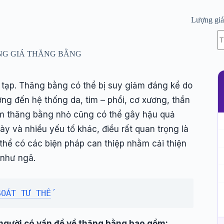
Lượng gi
K
c
kế
G GIÁ THĂNG BẰNG
q
tạp. Thăng bằng có thể bị suy giảm đáng kể do
ởng đến hệ thống da, tim – phổi, cơ xương, thần
ảm thăng bằng nhỏ cũng có thể gây hậu quả
y và nhiều yếu tố khác, điều rất quan trọng là
thể có các biện pháp can thiệp nhằm cải thiện
như ngã.
SOÁT TƯ THẾ
 người có vấn đề về thăng bằng bao gồm: