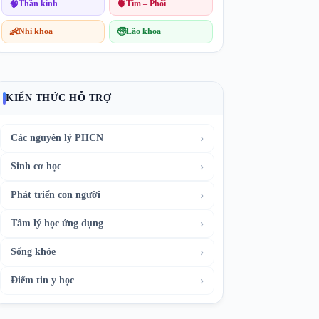
🧠
Thần kinh
🫀
Tim – Phổi
👶
Nhi khoa
🧓
Lão khoa
KIẾN THỨC HỖ TRỢ
›
Các nguyên lý PHCN
›
Sinh cơ học
›
Phát triển con người
›
Tâm lý học ứng dụng
›
Sống khỏe
›
Điểm tin y học