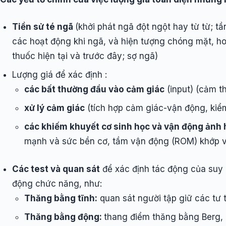
Tiền sử té ngã
(khởi phát ngã đột ngột hay từ từ; t
các hoạt động khi ngã, và hiện tượng chóng mặt, h
thuốc hiện tại và trước đây; sợ ngã)
Lượng giá để xác định :
các bất thường đầu vào cảm giác
(input) (cảm th
xử lý cảm giác
(tích hợp cảm giác-vận động, kiể
các khiếm khuyết cơ sinh học và vận động ảnh
mạnh và sức bền cơ, tầm vận động (ROM) khớp và
Các test và quan sát
để xác định tác động của suy 
động chức năng, như:
Thăng bằng tĩnh:
quan sát người tập giữ các tư
Thăng bằng động:
thang điểm thăng bằng Berg, T