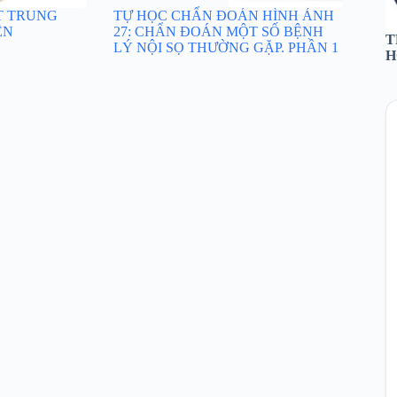
T TRUNG
TỰ HỌC CHẨN ĐOÁN HÌNH ẢNH
ÊN
27: CHẨN ĐOÁN MỘT SỐ BỆNH
T
LÝ NỘI SỌ THƯỜNG GẶP. PHẦN 1
H