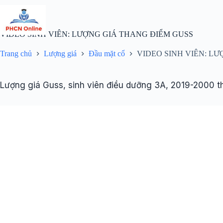
Chuyển
đến
phần
nội
VIDEO SINH VIÊN: LƯỢNG GIÁ THANG ĐIỂM GUSS
dung
Trang chủ
Lượng giá
Đầu mặt cổ
VIDEO SINH VIÊN: L
Lượng giá Guss, sinh viên điều dưỡng 3A, 2019-2000 t