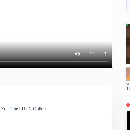
G
T
h YouTube PHCN Online.