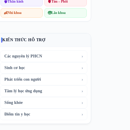
🧠
Thần kinh
🫀
Tim – Phổi
👶
Nhi khoa
🧓
Lão khoa
KIẾN THỨC HỖ TRỢ
›
Các nguyên lý PHCN
›
Sinh cơ học
›
Phát triển con người
›
Tâm lý học ứng dụng
›
Sống khỏe
›
Điểm tin y học