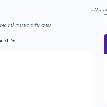
Lượng gi
K
c
kế
ƯỢNG GIÁ THANG ĐIỂM GUSS
q
hực hiện.