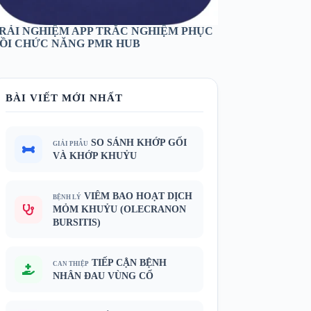
RẢI NGHIỆM APP TRẮC NGHIỆM PHỤC
ỒI CHỨC NĂNG PMR HUB
BÀI VIẾT MỚI NHẤT
SO SÁNH KHỚP GỐI
GIẢI PHẪU
VÀ KHỚP KHUỶU
VIÊM BAO HOẠT DỊCH
BỆNH LÝ
MỎM KHUỶU (OLECRANON
BURSITIS)
TIẾP CẬN BỆNH
CAN THIỆP
NHÂN ĐAU VÙNG CỔ