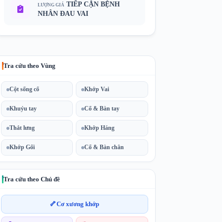
TIẾP CẬN BỆNH
LƯỢNG GIÁ
NHÂN ĐAU VAI
Tra cứu theo Vùng
Cột sống cổ
Khớp Vai
Khuỷu tay
Cổ & Bàn tay
Thắt lưng
Khớp Háng
Khớp Gối
Cổ & Bàn chân
Tra cứu theo Chủ đề
🦴
Cơ xương khớp