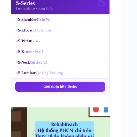
S
S-Series
Lượng giá cơ xương khớp
S-Shoulder
Khớp Vai
›
S-Elbow
Khớp Khuỷu
›
S-Wrist
Cổ tay
›
S-Knee
Khớp Gối
›
S-Neck
Cột sống Cổ
›
S-Lumbar
Cột sống Thắt lưng
›
Giới thiệu hệ S-Series