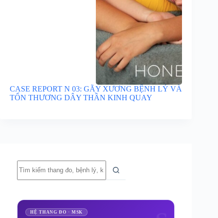
CASE REPORT N 03: GÃY XƯƠNG BỆNH LÝ VÀ
TỔN THƯƠNG DÂY THẦN KINH QUAY
Không
có
kết
quả
HỆ THANG ĐO · MSK