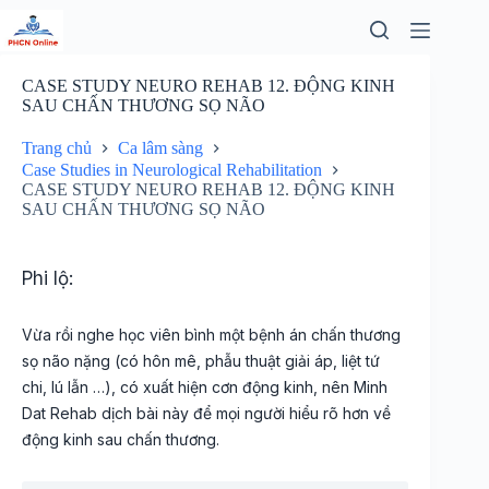
Chuyển
đến
phần
nội
CASE STUDY NEURO REHAB 12. ĐỘNG KINH
dung
SAU CHẤN THƯƠNG SỌ NÃO
Trang chủ
Ca lâm sàng
Case Studies in Neurological Rehabilitation
CASE STUDY NEURO REHAB 12. ĐỘNG KINH
SAU CHẤN THƯƠNG SỌ NÃO
Phi lộ:
Vừa rồi nghe học viên bình một bệnh án chấn thương
sọ não nặng (có hôn mê, phẫu thuật giải áp, liệt tứ
chi, lú lẫn …), có xuất hiện cơn động kinh, nên Minh
Dat Rehab dịch bài này để mọi người hiểu rõ hơn về
động kinh sau chấn thương.