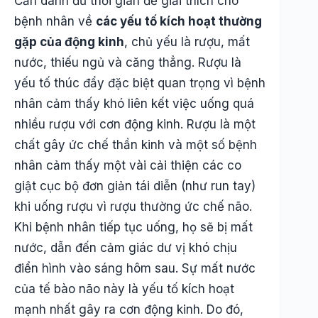
Cần dành đủ thời gian để giải thích cho
bệnh nhân về
các yếu tố kích hoạt thường
gặp của động kinh
, chủ yếu là rượu, mất
nước, thiếu ngủ và căng thẳng. Rượu là
yếu tố thúc đẩy đặc biệt quan trọng vì bệnh
nhân cảm thấy khó liên kết việc uống quá
nhiều rượu với cơn động kinh. Rượu là một
chất gây ức chế thần kinh và một số bệnh
nhân cảm thấy một vài cải thiện các co
giật cục bộ đơn giản tái diễn (như run tay)
khi uống rượu vì rượu thường ức chế não.
Khi bệnh nhân tiếp tục uống, họ sẽ bị mất
nước, dẫn đến cảm giác dư vị khó chịu
điển hình vào sáng hôm sau. Sự mất nước
của tế bào não này là yếu tố kích hoạt
mạnh nhất gây ra cơn động kinh. Do đó,