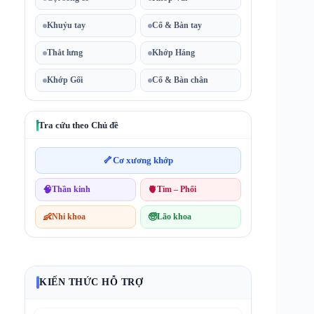
Khuỷu tay
Cổ & Bàn tay
Thắt lưng
Khớp Háng
Khớp Gối
Cổ & Bàn chân
Tra cứu theo Chủ đề
🦴
Cơ xương khớp
🧠
Thần kinh
🫀
Tim – Phổi
👶
Nhi khoa
🧓
Lão khoa
KIẾN THỨC HỖ TRỢ