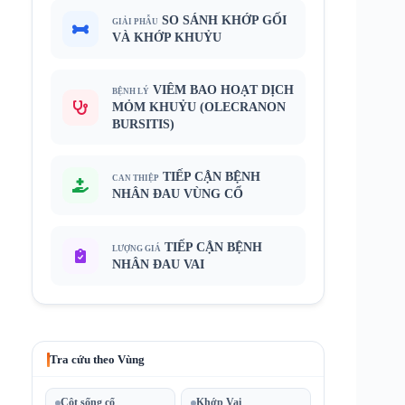
SO SÁNH KHỚP GỐI
GIẢI PHẪU
VÀ KHỚP KHUỶU
VIÊM BAO HOẠT DỊCH
BỆNH LÝ
MỎM KHUỶU (OLECRANON
BURSITIS)
TIẾP CẬN BỆNH
CAN THIỆP
NHÂN ĐAU VÙNG CỔ
TIẾP CẬN BỆNH
LƯỢNG GIÁ
NHÂN ĐAU VAI
Tra cứu theo Vùng
Cột sống cổ
Khớp Vai