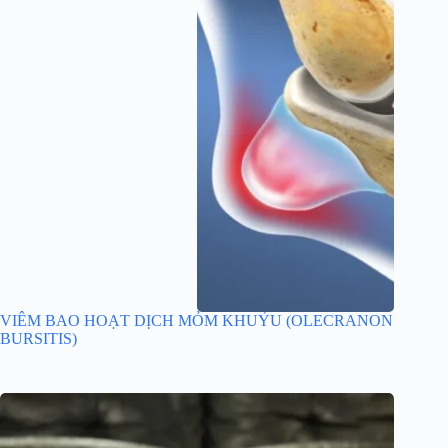
VIÊM BAO HOẠT DỊCH MỎM KHUỶU (OLECRANON
BURSITIS)