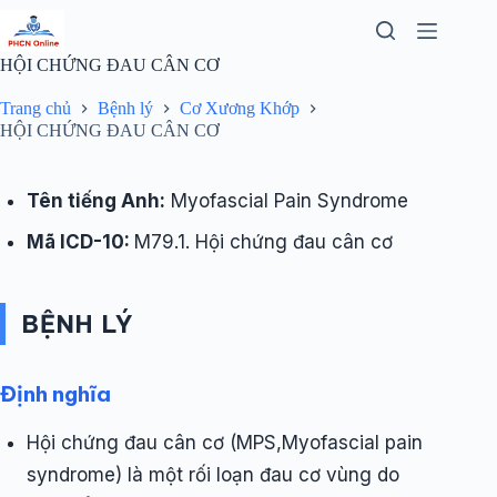
Chuyển
đến
phần
HỘI CHỨNG ĐAU CÂN CƠ
nội
dung
Trang chủ
Bệnh lý
Cơ Xương Khớp
HỘI CHỨNG ĐAU CÂN CƠ
Tên tiếng Anh:
Myofascial Pain Syndrome
Mã ICD-10:
M79.1. Hội chứng đau cân cơ
BỆNH LÝ
Định nghĩa
Hội chứng đau cân cơ (MPS,Myofascial pain
syndrome) là một rối loạn đau cơ vùng do