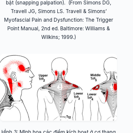
bật (snapping palpation). (From Simons DG,
Travell JG, Simons LS. Travell & Simons’
Myofascial Pain and Dysfunction: The Trigger
Point Manual, 2nd ed. Baltimore: Williams &
Wilkins; 1999.)
HÌnh 3: MInh hoạ các điểm kích hoạt ở cơ thang