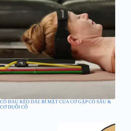
CỔ ĐAU KÉO DÀI: BÍ MẬT CỦA CƠ GẬP CỔ SÂU &
CƠ DUỖI CỔ