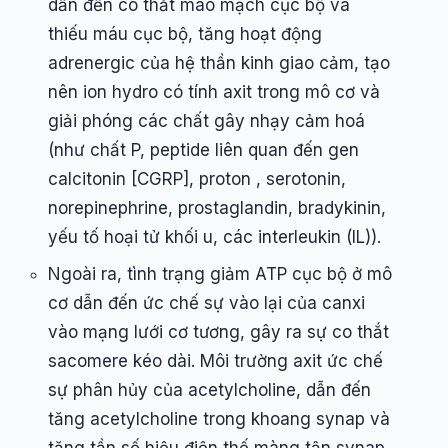
dẫn đến co thắt mao mạch cục bộ và
thiếu máu cục bộ, tăng hoạt động
adrenergic của hệ thần kinh giao cảm, tạo
nên ion hydro có tính axit trong mô cơ và
giải phóng các chất gây nhạy cảm hoá
(như chất P, peptide liên quan đến gen
calcitonin [CGRP], proton , serotonin,
norepinephrine, prostaglandin, bradykinin,
yếu tố hoại tử khối u, các interleukin (IL)).
Ngoài ra, tình trạng giảm ATP cục bộ ở mô
cơ dẫn đến ức chế sự vào lại của canxi
vào mạng lưới cơ tương, gây ra sự co thắt
sacomere kéo dài. Môi trường axit ức chế
sự phân hủy của acetylcholine, dẫn đến
tăng acetylcholine trong khoang synap và
tăng tần số hiệu điện thế màng tận synap