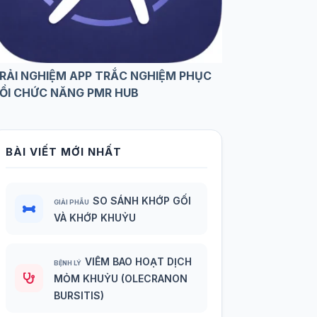
RẢI NGHIỆM APP TRẮC NGHIỆM PHỤC
ỒI CHỨC NĂNG PMR HUB
BÀI VIẾT MỚI NHẤT
SO SÁNH KHỚP GỐI
GIẢI PHẪU
VÀ KHỚP KHUỶU
VIÊM BAO HOẠT DỊCH
BỆNH LÝ
MỎM KHUỶU (OLECRANON
BURSITIS)