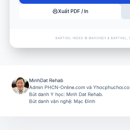
Xuất PDF / In
BARTHEL INDEX © MAHONEY & BARTHEL, 
MinhDat Rehab
Admin PHCN-Online.com và Yhocphuchoi.co
Bút danh Y học: Minh Dat Rehab.
Bút danh văn nghệ: Mạc Đình