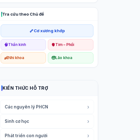
Tra cứu theo Chủ đề
🦴
Cơ xương khớp
🧠
🫀
Thần kinh
Tim – Phổi
👶
🧓
Nhi khoa
Lão khoa
KIẾN THỨC HỖ TRỢ
›
Các nguyên lý PHCN
›
Sinh cơ học
›
Phát triển con người