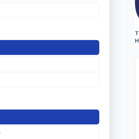
T
H
)