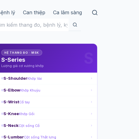
ệnh lý
Can thiệp
Ca lâm sàng
hông
ó
ết
uả
S
HỆ THANG ĐO · MSK
S-Series
Lượng giá cơ xương khớp
S-Shoulder
Khớp Vai
›
S-Elbow
Khớp Khuỷu
›
S-Wrist
Cổ tay
›
S-Knee
Khớp Gối
›
S-Neck
Cột sống Cổ
›
S-Lumbar
Cột sống Thắt lưng
›