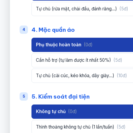
Tự chủ (rửa mặt, chải đầu, đánh răng...)
(5đ)
4. Mặc quần áo
4
Phụ thuộc hoàn toàn
(0đ)
Cần hỗ trợ (tự làm được ít nhất 50%)
(5đ)
Tự chủ (cài cúc, kéo khóa, dây giày...)
(10đ)
5. Kiểm soát đại tiện
5
Không tự chủ
(0đ)
Thỉnh thoảng không tự chủ (1 lần/tuần)
(5đ)