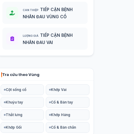
TIẾP CẬN BỆNH
CAN THIỆP
NHÂN ĐAU VÙNG CỔ
TIẾP CẬN BỆNH
LƯỢNG GIÁ
NHÂN ĐAU VAI
Tra cứu theo Vùng
Cột sống cổ
Khớp Vai
Khuỷu tay
Cổ & Bàn tay
Thắt lưng
Khớp Háng
Khớp Gối
Cổ & Bàn chân