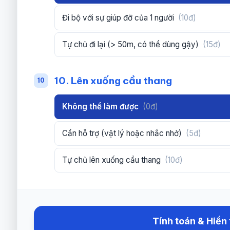
Đi bộ với sự giúp đỡ của 1 người
(10đ)
Tự chủ đi lại (> 50m, có thể dùng gậy)
(15đ)
10. Lên xuống cầu thang
10
Không thể làm được
(0đ)
Cần hỗ trợ (vật lý hoặc nhắc nhở)
(5đ)
Tự chủ lên xuống cầu thang
(10đ)
Tính toán & Hiển 