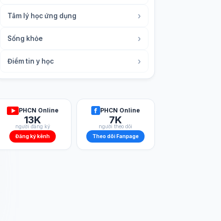
›
Tâm lý học ứng dụng
›
Sống khỏe
›
Điểm tin y học
PHCN Online
PHCN Online
13K
7K
người đăng ký
người theo dõi
Đăng ký kênh
Theo dõi Fanpage