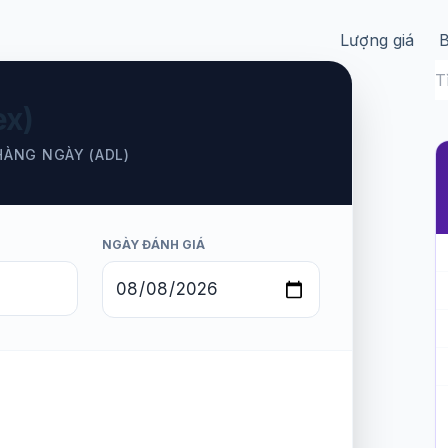
Lượng giá
B
K
c
ex)
k
q
HÀNG NGÀY (ADL)
NGÀY ĐÁNH GIÁ