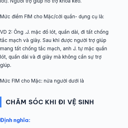
lót). Người trợ giúp hỗ trợ khoá kéo.
Mức điểm FIM cho Mặc/cởi quần- dụng cụ là:
VD 2: Ông .J. mặc đồ lót, quần dài, đi tất chống
tắc mạch và giày. Sau khi được người trợ giúp
mang tất chống tắc mạch, anh J. tự mặc quần
lót, quần dài và đi giày mà không cần sự trợ
giúp.
Mức FIM cho Mặc: nửa người dưới là
CHĂM SÓC KHI ĐI VỆ SINH
Định nghĩa: