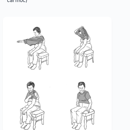
cài móc)