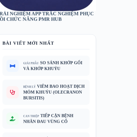
RẢI NGHIỆM APP TRẮC NGHIỆM PHỤC
ỒI CHỨC NĂNG PMR HUB
BÀI VIẾT MỚI NHẤT
SO SÁNH KHỚP GỐI
GIẢI PHẪU
VÀ KHỚP KHUỶU
VIÊM BAO HOẠT DỊCH
BỆNH LÝ
MỎM KHUỶU (OLECRANON
BURSITIS)
TIẾP CẬN BỆNH
CAN THIỆP
NHÂN ĐAU VÙNG CỔ