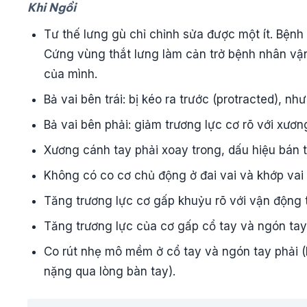
Khi Ngồi
Tư thế lưng gù chỉ chỉnh sửa được một ít. Bệnh
Cứng vùng thắt lưng làm cản trở bệnh nhân vậ
của mình.
Bả vai bên trái: bị kéo ra trước (protracted), nh
Bả vai bên phải: giảm trương lực cơ rõ với xươn
Xương cánh tay phải xoay trong, dấu hiệu bán t
Không có co cơ chủ động ở đai vai và khớp vai
Tăng trương lực cơ gấp khuỷu rõ với vận động
Tăng trương lực của cơ gấp cổ tay và ngón tay
Co rút nhẹ mô mềm ở cổ tay và ngón tay phải (
nặng qua lòng bàn tay).