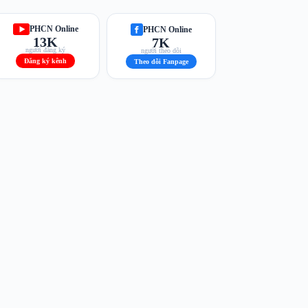
PHCN Online
PHCN Online
13K
7K
người đăng ký
người theo dõi
Đăng ký kênh
Theo dõi Fanpage