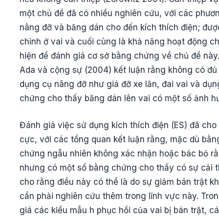
một chủ đề đã có nhiều nghiên cứu, với các phươn
nâng đỡ và băng dán cho đến kích thích điện; đượ
chỉnh ở vai và cuối cùng là khả năng hoạt động 
hiện để đánh giá cơ sở bằng chứng về chủ đề nà
Ada và cộng sự (2004) kết luận rằng không có đủ
dụng cụ nâng đỡ như giá đỡ xe lăn, đai vai và dụn
chứng cho thấy băng dán lên vai có một số ảnh hư
Đánh giá việc sử dụng kích thích điện (ES) đã cho 
cực, với các tổng quan kết luận rằng, mặc dù bằn
chứng ngẫu nhiên không xác nhận hoặc bác bỏ rằ
nhưng có một số bằng chứng cho thấy có sự cải thi
cho rằng điều này có thể là do sự giảm bán trật k
cần phải nghiên cứu thêm trong lĩnh vực này. Tro
giá các kiểu mẫu h phục hồi của vai bị bán trật, 