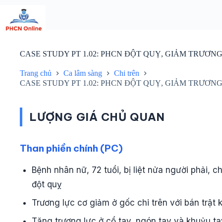
Chuyển
đến
phần
nội
dung
CASE STUDY PT 1.02: PHCN ĐỘT QUỴ, GIẢM TRƯƠNG
Trang chủ
Ca lâm sàng
Chi trên
CASE STUDY PT 1.02: PHCN ĐỘT QUỴ, GIẢM TRƯƠNG
LƯỢNG GIÁ CHỦ QUAN
Than phiền chính (PC)
Bệnh nhân nữ, 72 tuổi, bị liệt nửa người phải, 
đột quỵ
Trương lực cơ giảm ở gốc chi trên với bán trật
Tăng trương lực ở cổ tay, ngón tay và khuỷu ta