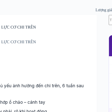
Lượng gi
K
c
kế
 LỰC CƠ CHI TRÊN
q
 LỰC CƠ CHI TRÊN
chủ yếu ảnh hưởng đến chi trên, 6 tuần sau
 khớp ổ chảo – cánh tay
y phải, rõ khi hoạt động