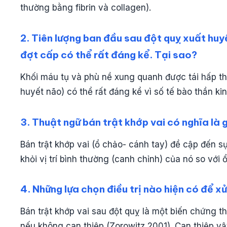
thường bằng fibrin và collagen).
2. Tiên lượng ban đầu sau đột quỵ xuất huyế
đợt cấp có thể rất đáng kể. Tại sao?
Khối máu tụ và phù nề xung quanh được tái hấp th
huyết não) có thể rất đáng kể vì số tế bào thần kin
3. Thuật ngữ bán trật khớp vai có nghĩa là g
Bán trật khớp vai (ổ chảo- cánh tay) đề cập đến 
khỏi vị trí bình thường (canh chỉnh) của nó so với
4. Những lựa chọn điều trị nào hiện có để xử
Bán trật khớp vai sau đột quỵ là một biến chứng 
nếu không can thiệp (Zorowitz 2001). Can thiệp vật l