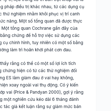
g pháp điều trị khác nhau, từ các dụng cụ
c thử nghiệm nhằm khôi phục vị trí canh
chức năng. Một số tổng quan đã được thực
y. Một tổng quan Cochrane gần đây của
 bằng chứng để hỗ trợ việc sử dụng các
g cụ chỉnh hình, tuy nhiên có một số bằng
ởng làm trì hoãn khởi phát cơn đau.
thấy rằng có thể có một số lợi ích tích
g chứng hiện có từ các thử nghiệm đối
ng ES làm giảm đau ở vai hay không,
ện xoay ngoài vai thụ động. Có ý kiến ​​
hớp vai (Price & Pandyan 2000), gợi ý rằng
ng một nghiên cứu kéo dài 6 tháng đánh
các tác giả kết luận rằng sự giảm mức bán