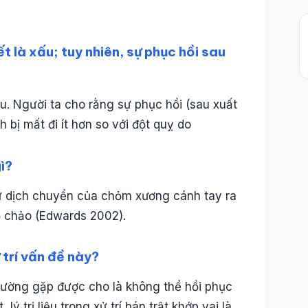
t là xấu; tuy nhiên, sự phục hồi sau
u. Người ta cho rằng sự phục hồi (sau xuất
h bị mất đi ít hơn so với đột quỵ do
ì?
sự dịch chuyển của chỏm xương cánh tay ra
 ổ chảo (Edwards 2002).
 trí vấn đề này?
thường gặp được cho là không thể hồi phục
ý trị liệu trong xử trí bán trật khớp vai là