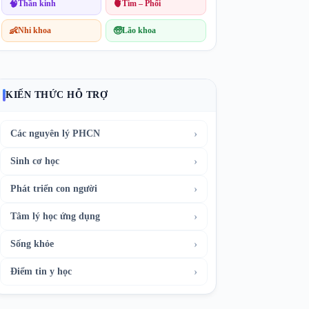
🧠
Thần kinh
🫀
Tim – Phổi
👶
Nhi khoa
🧓
Lão khoa
KIẾN THỨC HỖ TRỢ
›
Các nguyên lý PHCN
›
Sinh cơ học
›
Phát triển con người
›
Tâm lý học ứng dụng
›
Sống khỏe
›
Điểm tin y học