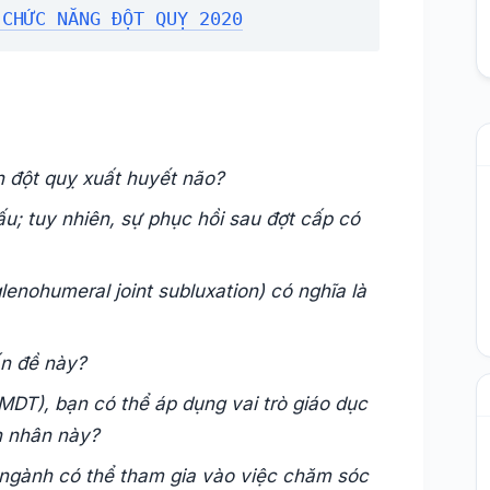
 CHỨC NĂNG ĐỘT QUỴ 2020
ến đột quỵ xuất huyết não?
ấu; tuy nhiên, sự phục hồi sau đợt cấp có
lenohumeral joint subluxation) có nghĩa là
ấn đề này?
MDT), bạn có thể áp dụng vai trò giáo dục
h nhân này?
 ngành có thể tham gia vào việc chăm sóc