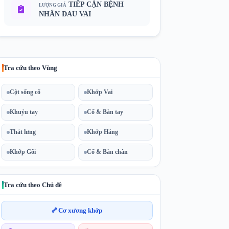
TIẾP CẬN BỆNH
LƯỢNG GIÁ
NHÂN ĐAU VAI
Tra cứu theo Vùng
Cột sống cổ
Khớp Vai
Khuỷu tay
Cổ & Bàn tay
Thắt lưng
Khớp Háng
Khớp Gối
Cổ & Bàn chân
Tra cứu theo Chủ đề
🦴
Cơ xương khớp