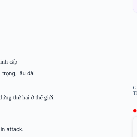
inh cấp
trọng, lâu dài
G
T
ng thứ hai ở thế giới.
in attack.