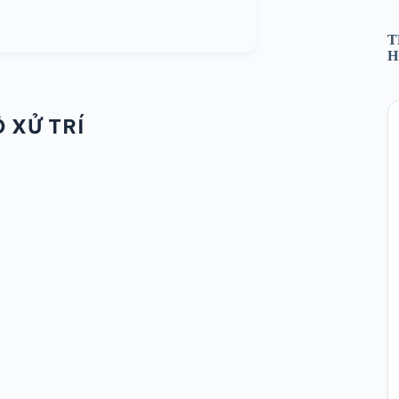
T
H
 XỬ TRÍ