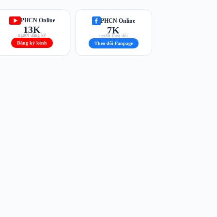
PHCN Online
PHCN Online
13K
7K
người đăng ký
người theo dõi
Đăng ký kênh
Theo dõi Fanpage