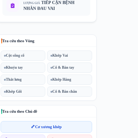
TIẾP CẬN BỆNH
LƯỢNG GIÁ
NHÂN ĐAU VAI
Tra cứu theo Vùng
Cột sống cổ
Khớp Vai
Khuỷu tay
Cổ & Bàn tay
Thắt lưng
Khớp Háng
Khớp Gối
Cổ & Bàn chân
Tra cứu theo Chủ đề
🦴
Cơ xương khớp