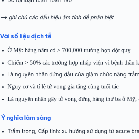
Do rối loạn tuần hoàn não
–> ghi chú các dấu hiệu âm tính để phân biệt
Vài số liệu dịch tễ
Ở Mỹ: hàng năm có > 700,000 trường hợp đột quỵ
Chiếm > 50% các trường hợp nhập viện vì bệnh thần k
Là nguyên nhân đứng đầu của giảm chức năng trầm 
Nguy cơ và tỉ lệ tử vong gia tăng cùng tuổi tác
Là nguyên nhân gây tử vong đứng hàng thứ ba ở Mỹ, đứ
Ý nghĩa lâm sàng
Trầm trọng, Cấp tính: xu hướng sử dụng từ acute bra