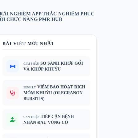
RẢI NGHIỆM APP TRẮC NGHIỆM PHỤC
ỒI CHỨC NĂNG PMR HUB
BÀI VIẾT MỚI NHẤT
SO SÁNH KHỚP GỐI
GIẢI PHẪU
VÀ KHỚP KHUỶU
VIÊM BAO HOẠT DỊCH
BỆNH LÝ
MỎM KHUỶU (OLECRANON
BURSITIS)
TIẾP CẬN BỆNH
CAN THIỆP
NHÂN ĐAU VÙNG CỔ