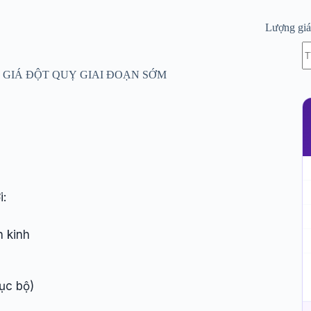
Lượng gi
K
c
kế
GIÁ ĐỘT QUỴ GIAI ĐOẠN SỚM
q
i:
n kinh
ục bộ)