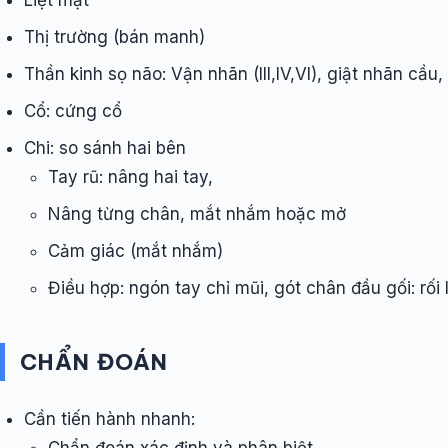
Liệt mặt
Thị trường (bán manh)
Thần kinh sọ não: Vận nhãn (III,IV,VI), giật nhãn cầu
Cổ: cứng cổ
Chi: so sánh hai bên
Tay rũ: nâng hai tay,
Nâng từng chân, mắt nhắm hoặc mở
Cảm giác (mắt nhắm)
Điều hợp: ngón tay chỉ mũi, gót chân đầu gối: rối l
CHẨN ĐOÁN
Cần tiến hành nhanh: