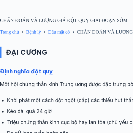
Chuyển
đến
phần
nội
CHẨN ĐOÁN VÀ LƯỢNG GIÁ ĐỘT QUỴ GIAI ĐOẠN SỚM
dung
Trang chủ
Bệnh lý
Đầu mặt cổ
CHẨN ĐOÁN VÀ LƯỢNG 
ĐẠI CƯƠNG
Định nghĩa đột quỵ
Một hội chứng thần kinh Trung ương được đặc trưng bở
Khởi phát một cách đột ngột (cấp) các thiếu hụt thầ
Kéo dài quá 24 giờ
Triệu chứng thần kinh cục bộ hay lan tỏa (chủ yếu c