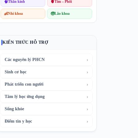
🧠
Thần kinh
🫀
Tim – Phổi
👶
Nhi khoa
🧓
Lão khoa
KIẾN THỨC HỖ TRỢ
›
Các nguyên lý PHCN
›
Sinh cơ học
›
Phát triển con người
›
Tâm lý học ứng dụng
›
Sống khỏe
›
Điểm tin y học