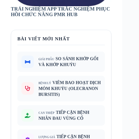
TRẢI NGHIỆM APP TRẮC NGHIỆM PHỤC
HỒI CHỨC NĂNG PMR HUB
BÀI VIẾT MỚI NHẤT
SO SÁNH KHỚP GỐI
GIẢI PHẪU
VÀ KHỚP KHUỶU
VIÊM BAO HOẠT DỊCH
BỆNH LÝ
MỎM KHUỶU (OLECRANON
BURSITIS)
TIẾP CẬN BỆNH
CAN THIỆP
NHÂN ĐAU VÙNG CỔ
TIẾP CẬN BỆNH
LƯỢNG GIÁ