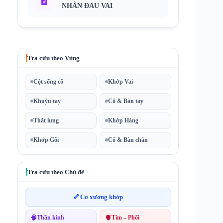
NHÂN ĐAU VAI
Tra cứu theo Vùng
Cột sống cổ
Khớp Vai
Khuỷu tay
Cổ & Bàn tay
Thắt lưng
Khớp Háng
Khớp Gối
Cổ & Bàn chân
Tra cứu theo Chủ đề
🦴
Cơ xương khớp
🧠
Thần kinh
🫀
Tim – Phổi