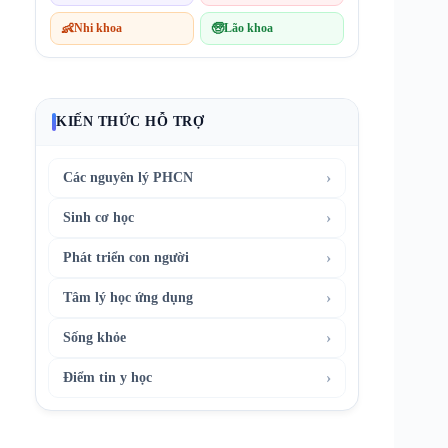
👶
Nhi khoa
🧓
Lão khoa
KIẾN THỨC HỖ TRỢ
›
Các nguyên lý PHCN
›
Sinh cơ học
›
Phát triển con người
›
Tâm lý học ứng dụng
›
Sống khỏe
›
Điểm tin y học