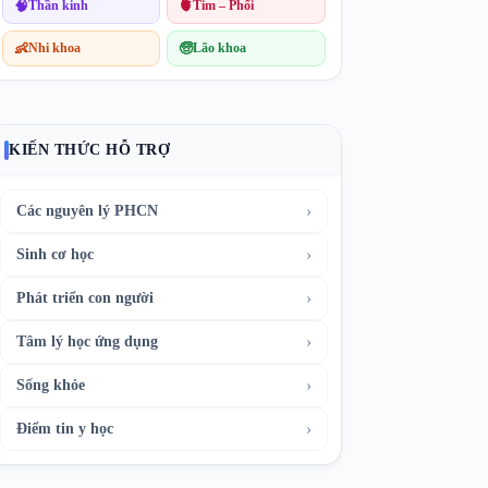
🧠
Thần kinh
🫀
Tim – Phổi
👶
Nhi khoa
🧓
Lão khoa
KIẾN THỨC HỖ TRỢ
›
Các nguyên lý PHCN
›
Sinh cơ học
›
Phát triển con người
›
Tâm lý học ứng dụng
›
Sống khỏe
›
Điểm tin y học