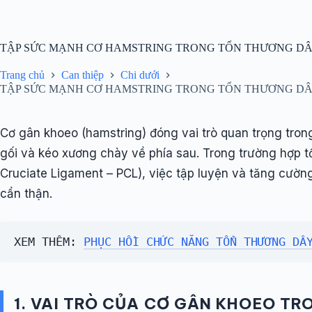
Chuyển
đến
phần
nội
TẬP SỨC MẠNH CƠ HAMSTRING TRONG TỔN THƯƠNG D
dung
Trang chủ
Can thiệp
Chi dưới
TẬP SỨC MẠNH CƠ HAMSTRING TRONG TỔN THƯƠNG D
Cơ gân khoeo (hamstring) đóng vai trò quan trọng tron
gối và kéo xương chày về phía sau. Trong trường hợp t
Cruciate Ligament – PCL), việc tập luyện và tăng cư
cẩn thận.
XEM THÊM: 
PHỤC HỒI CHỨC NĂNG TỔN THƯƠNG DÂ
1. VAI TRÒ CỦA CƠ GÂN KHOEO T