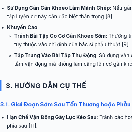
Sử Dụng Gân Gân Khoeo Làm Mảnh Ghép
: Nếu gâ
tập luyện cơ này cần đặc biệt thận trọng [8].
Khuyến Cáo
:
Tránh Bài Tập Co Cơ Gân Khoeo Sớm
: Thường t
tùy thuộc vào chỉ định của bác sĩ phẫu thuật [9].
Tập Trung Vào Bài Tập Thụ Động
: Sử dụng vận 
tầm vận động mà không làm căng lên cơ gân khoe
3. HƯỚNG DẪN CỤ THỂ
3.1. Giai Đoạn Sớm Sau Tổn Thương hoặc Phẫu
Hạn Chế Vận Động Gây Lực Kéo Sau
: Tránh các ho
phía sau [11].