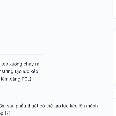
c kéo xương chày ra
mstring tạo lực kéo
 làm căng PCL)
ớm sau phẫu thuật có thể tạo lực kéo lên mảnh
p [7].