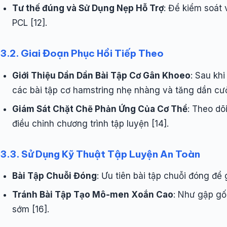
Tư thế đúng và Sử Dụng Nẹp Hỗ Trợ
: Để kiểm soát 
PCL [12].
3.2. Giai Đoạn Phục Hồi Tiếp Theo
Giới Thiệu Dần Dần Bài Tập Cơ Gân Khoeo
: Sau khi
các bài tập cơ hamstring nhẹ nhàng và tăng dần cườ
Giám Sát Chặt Chẽ Phản Ứng Của Cơ Thể
: Theo dõ
điều chỉnh chương trình tập luyện [14].
3.3. Sử Dụng Kỹ Thuật Tập Luyện An Toàn
Bài Tập Chuỗi Đóng
: Ưu tiên bài tập chuỗi đóng để
Tránh Bài Tập Tạo Mô-men Xoắn Cao
: Như gập gố
sớm [16].