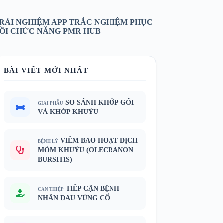
RẢI NGHIỆM APP TRẮC NGHIỆM PHỤC
ỒI CHỨC NĂNG PMR HUB
BÀI VIẾT MỚI NHẤT
SO SÁNH KHỚP GỐI
GIẢI PHẪU
VÀ KHỚP KHUỶU
VIÊM BAO HOẠT DỊCH
BỆNH LÝ
MỎM KHUỶU (OLECRANON
BURSITIS)
TIẾP CẬN BỆNH
CAN THIỆP
NHÂN ĐAU VÙNG CỔ