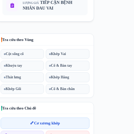
TIẾP CẬN BỆNH
LƯỢNG GIÁ
NHÂN ĐAU VAI
Tra cứu theo Vùng
Cột sống cổ
Khớp Vai
Khuỷu tay
Cổ & Bàn tay
Thắt lưng
Khớp Háng
Khớp Gối
Cổ & Bàn chân
Tra cứu theo Chủ đề
🦴
Cơ xương khớp