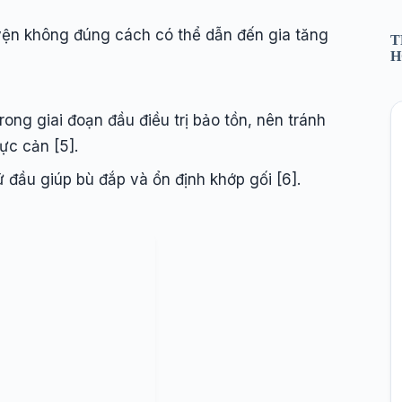
uyện không đúng cách có thể dẫn đến gia tăng
T
H
Trong giai đoạn đầu điều trị bảo tồn, nên tránh
ực cản [5].
 đầu giúp bù đắp và ổn định khớp gối [6].