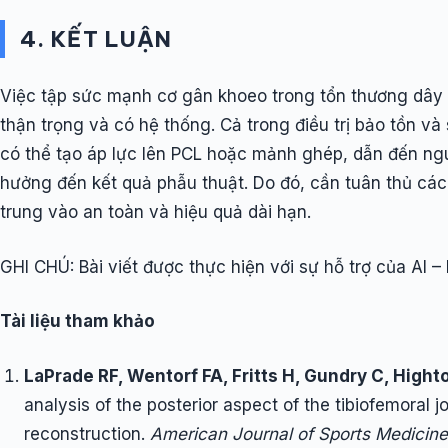
4. KẾT LUẬN
Việc tập sức mạnh cơ gân khoeo trong tổn thương dây
thận trọng và có hệ thống. Cả trong điều trị bảo tồn v
có thể tạo áp lực lên PCL hoặc mảnh ghép, dẫn đến n
hưởng đến kết quả phẫu thuật. Do đó, cần tuân thủ cá
trung vào an toàn và hiệu quả dài hạn.
GHI CHÚ: Bài viết được thực hiện với sự hỗ trợ của AI –
Tài liệu tham khảo
LaPrade RF, Wentorf FA, Fritts H, Gundry C, Hight
analysis of the posterior aspect of the tibiofemoral j
reconstruction.
American Journal of Sports Medicine