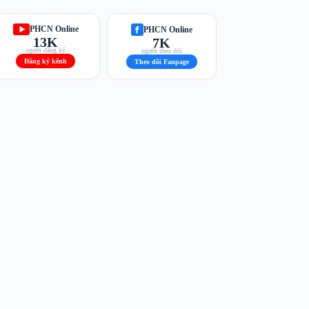
PHCN Online
PHCN Online
13K
7K
người đăng ký
người theo dõi
Đăng ký kênh
Theo dõi Fanpage