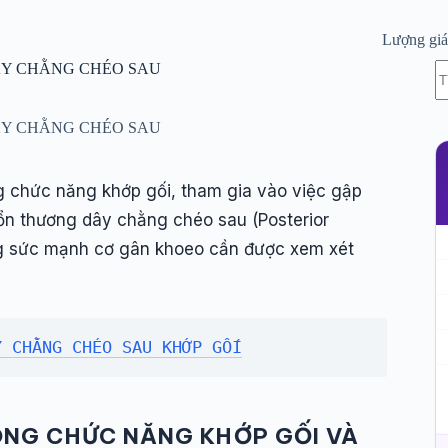
Lượng gi
K
ÂY CHẰNG CHÉO SAU
c
kế
q
ÂY CHẰNG CHÉO SAU
g chức năng khớp gối, tham gia vào việc gập
ổn thương dây chằng chéo sau (Posterior
ờng sức mạnh cơ gân khoeo cần được xem xét
Y CHẰNG CHÉO SAU KHỚP GỐI
RONG CHỨC NĂNG KHỚP GỐI VÀ