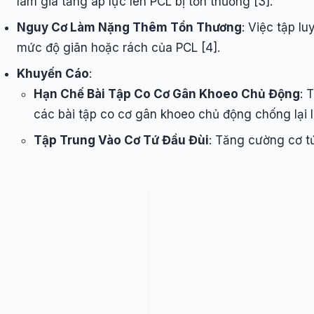
làm gia tăng áp lực lên PCL bị tổn thương [3].
Nguy Cơ Làm Nặng Thêm Tổn Thương
: Việc tập l
mức độ giãn hoặc rách của PCL [4].
Khuyến Cáo
:
Hạn Chế Bài Tập Co Cơ Gân Khoeo Chủ Động
: 
các bài tập co cơ gân khoeo chủ động chống lại l
Tập Trung Vào Cơ Tứ Đầu Đùi
: Tăng cường cơ tứ