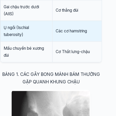
Gai chậu trước dưới
Cơ thẳng đùi
(AIIS)
Ụ ngồi (Ischial
Các cơ hamstring
tuberosity)
Mấu chuyển bé xương
Cơ Thắt lưng-chậu
đùi
BẢNG 1. CÁC GÃY BONG MẢNH BÁM THƯỜNG
GẶP QUANH KHUNG CHẬU