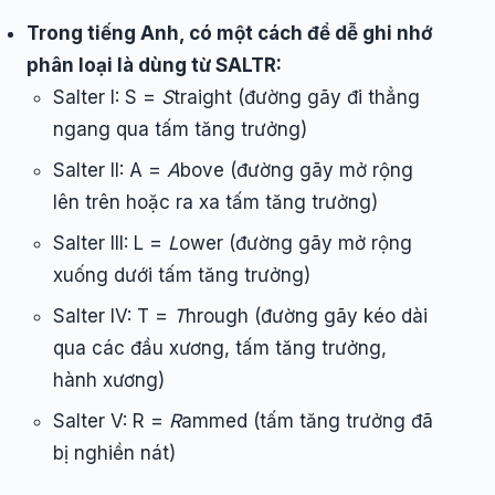
Trong tiếng Anh, có một cách để dễ ghi nhớ
phân loại là dùng từ SALTR:
Salter I: S =
S
traight (đường gãy đi thẳng
ngang qua tấm tăng trưởng)
Salter II: A =
A
bove (đường gãy mở rộng
lên trên hoặc ra xa tấm tăng trưởng)
Salter III: L =
L
ower (đường gãy mở rộng
xuống dưới tấm tăng trưởng)
Salter IV: T =
T
hrough (đường gãy kéo dài
qua các đầu xương, tấm tăng trưởng,
hành xương)
Salter V: R =
R
ammed (tấm tăng trưởng đã
bị nghiền nát)