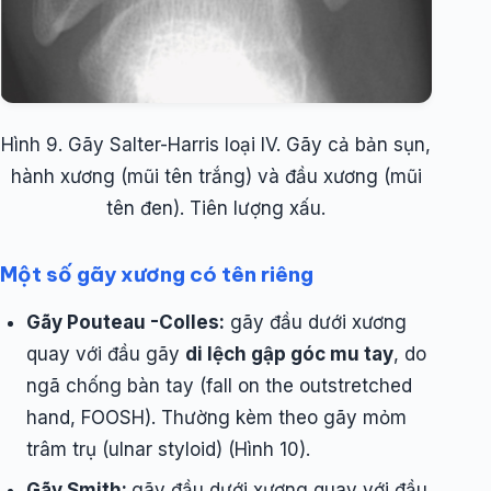
Hình 9. Gãy Salter-Harris loại IV. Gãy cả bản sụn,
hành xương (mũi tên trắng) và đầu xương (mũi
tên đen). Tiên lượng xấu.
Một số gãy xương có tên riêng
Gãy Pouteau -Colles:
gãy đầu dưới xương
quay với đầu gãy
di lệch gập góc mu tay
, do
ngã chống bàn tay (fall on the outstretched
hand, FOOSH). Thường kèm theo gãy mỏm
trâm trụ (ulnar styloid) (Hình 10).
Gãy Smith:
gãy đầu dưới xương quay với đầu