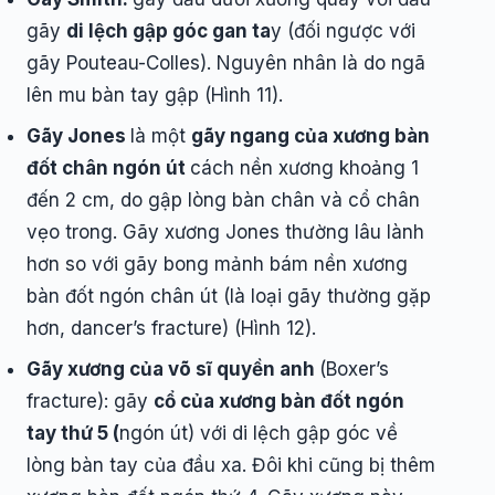
gãy
di lệch gập góc gan ta
y (đối ngược với
gãy Pouteau-Colles). Nguyên nhân là do ngã
lên mu bàn tay gập (Hình 11).
Gãy Jones
là một
gãy ngang của xương bàn
đốt chân ngón út
cách nền xương khoảng 1
đến 2 cm, do gập lòng bàn chân và cổ chân
vẹo trong. Gãy xương Jones thường lâu lành
hơn so với gãy bong mảnh bám nền xương
bàn đốt ngón chân út (là loại gãy thường gặp
hơn, dancer’s fracture) (Hình 12).
Gãy xương của võ sĩ quyền anh
(Boxer’s
fracture): gãy
cổ của xương bàn đốt ngón
tay thứ 5 (
ngón út) với di lệch gập góc về
lòng bàn tay của đầu xa. Đôi khi cũng bị thêm