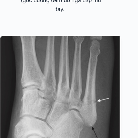
(góc đường đen) do ngã đập mu
tay.