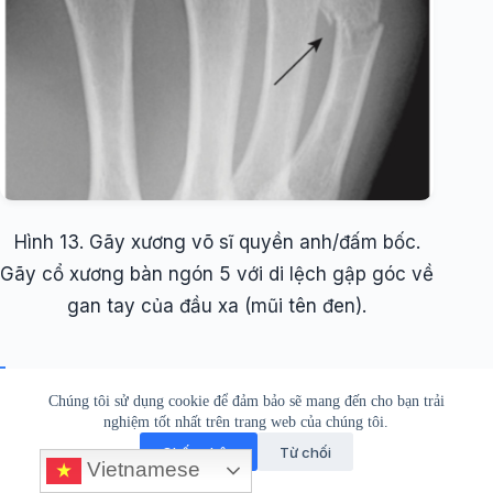
Hình 13. Gãy xương võ sĩ quyền anh/đấm bốc.
Gãy cổ xương bàn ngón 5 với di lệch gập góc về
gan tay của đầu xa (mũi tên đen).
MỘT SỐ GÃY XƯƠNG THƯỜNG
Chúng tôi sử dụng cookie để đảm bảo sẽ mang đến cho bạn trải
nghiệm tốt nhất trên trang web của chúng tôi.
GẶP
Chấp nhận
Từ chối
Vietnamese