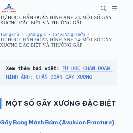
Chuyển
đến
phần
TỰ HỌC CHẨN ĐOÁN HÌNH ẢNH 24: MỘT SỐ GÃY
nội
XƯƠNG ĐẶC BIỆT VÀ THƯỜNG GẶP
dung
Trang chủ
Lượng giá
Cơ Xương Khớp
TỰ HỌC CHẨN ĐOÁN HÌNH ẢNH 24: MỘT SỐ GÃY
XƯƠNG ĐẶC BIỆT VÀ THƯỜNG GẶP
Xem thêm bài viết:
TỰ HỌC CHẨN ĐOÁN 
HÌNH ẢNH: CHẨN ĐOÁN GÃY XƯƠNG
MỘT SỐ GÃY XƯƠNG ĐẶC BIỆT
Gãy Bong Mảnh Bám (Avulsion Fracture)