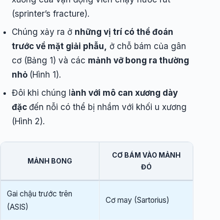
(sprinter’s fracture).
Chúng xảy ra ở
những vị trí có thể đoán
trước về mặt giải phẫu,
ở chỗ bám của gân
cơ (Bảng 1) và các
mảnh vỡ bong ra thường
nhỏ
(Hình 1).
Đôi khi chúng l
ành với mô can xương dày
đặc
đến nỗi có thể bị nhầm với khối u xương
(Hình 2).
CƠ BÁM VÀO MẢNH
MẢNH BONG
ĐÓ
Gai chậu trước trên
Cơ may (Sartorius)
(ASIS)