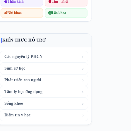
🧠
Thần kinh
🫀
Tim – Phổi
👶
Nhi khoa
🧓
Lão khoa
KIẾN THỨC HỖ TRỢ
›
Các nguyên lý PHCN
›
Sinh cơ học
›
Phát triển con người
›
Tâm lý học ứng dụng
›
Sống khỏe
›
Điểm tin y học