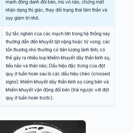
manh đồng danh đối bên, mù vỏ não, chứng mất
nhận dạng thị giác, thay đổi trạng thái tâm thần và
suy giảm trí nhớ.
Sự tắc nghẽn của các mạch lớn trong hệ thống này
thường dẫn đến khuyết tật nặng hoặc tử vong; các
tổn thương nhỏ thường có tiên lượng lành tính; có
thể gây ra nhiều loại khiếm khuyết dây thần kinh sọ,
tiểu não và thân não; Dấu hiệu đặc trưng của đột
quỵ ở tuần hoàn sau là các dấu hiệu chéo (crossed
signs): khiếm khuyết dây thần kinh sọ cùng bên và
khiếm khuyết vận động đối bên (trái ngược với đột
quỵ ở tuần hoàn trước).