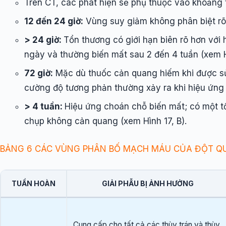
Trên CT, các phát hiện sẽ phụ thuộc vào khoảng th
12 đến 24 giờ:
Vùng suy giảm không phân biệt r
> 24 giờ:
Tổn thương có giới hạn biên rõ hơn với
ngày và thường biến mất sau 2 đến 4 tuần (xem Hì
72 giờ:
Mặc dù thuốc cản quang hiếm khi được sử
cường độ tương phản thường xảy ra khi hiệu ứng
> 4 tuần:
Hiệu ứng choán chỗ biến mất; có một tổ
chụp không cản quang (xem Hình 17, B).
BẢNG 6 CÁC VÙNG PHÂN BỐ MẠCH MÁU CỦA ĐỘT Q
TUẦN HOÀN
GIẢI PHẪU BỊ ẢNH HƯỞNG
Cung cấp cho tất cả các thùy trán và thùy