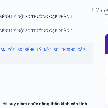
Lượng gi
K
BỆNH LÝ NỘI SỌ THƯỜNG GẶP. PHẦN 2
c
kế
q
BỆNH LÝ NỘI SỌ THƯỜNG GẶP. PHẦN 2
ÁN MỘT SỐ BỆNH LÝ NỘI SỌ THƯỜNG GẶP. 
m chỉ
suy giảm chức năng thần kinh cấp tính