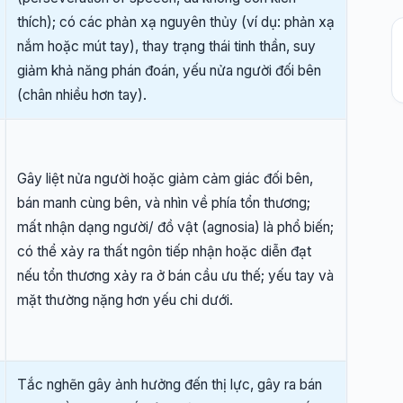
thích); có các phản xạ nguyên thủy (ví dụ: phản xạ
nắm hoặc mút tay), thay trạng thái tinh thần, suy
giảm khả năng phán đoán, yếu nửa người đối bên
(chân nhiều hơn tay).
Gây liệt nửa người hoặc giảm cảm giác đối bên,
bán manh cùng bên, và nhìn về phía tổn thương;
mất nhận dạng người/ đồ vật (agnosia) là phổ biến;
có thể xảy ra thất ngôn tiếp nhận hoặc diễn đạt
nếu tổn thương xảy ra ở bán cầu ưu thế; yếu tay và
mặt thường nặng hơn yếu chi dưới.
Tắc nghẽn gây ảnh hưởng đến thị lực, gây ra bán