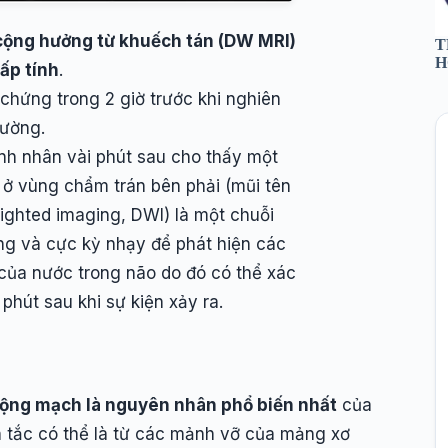
p cộng hưởng từ khuếch tán (DW MRI)
T
H
ấp tính
.
chứng trong 2 giờ trước khi nghiên
hường.
nh nhân vài phút sau cho thấy một
 ở vùng chẩm trán bên phải (mũi tên
eighted imaging, DWI) là một chuỗi
g và cực kỳ nhạy để phát hiện các
của nước trong não do đó có thể xác
phút sau khi sự kiện xảy ra.
động mạch là nguyên nhân phổ biến nhất
của
 tắc có thể là từ các mảnh vỡ của mảng xơ