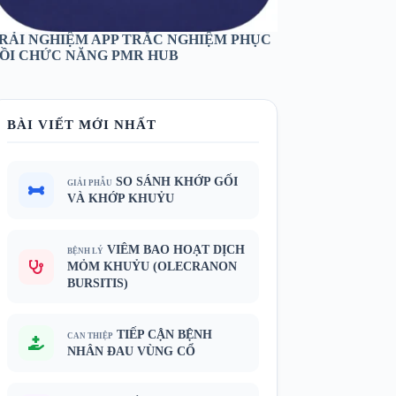
RẢI NGHIỆM APP TRẮC NGHIỆM PHỤC
ỒI CHỨC NĂNG PMR HUB
BÀI VIẾT MỚI NHẤT
SO SÁNH KHỚP GỐI
GIẢI PHẪU
VÀ KHỚP KHUỶU
VIÊM BAO HOẠT DỊCH
BỆNH LÝ
MỎM KHUỶU (OLECRANON
BURSITIS)
TIẾP CẬN BỆNH
CAN THIỆP
NHÂN ĐAU VÙNG CỔ