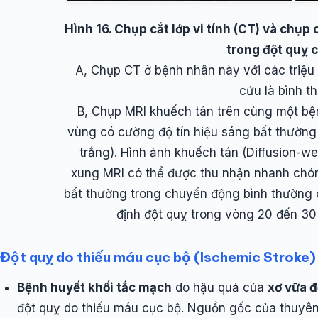
Hình 16. Chụp cắt lớp vi tính (CT) và chụ
trong đột quỵ c
A, Chụp CT ở bệnh nhân này với các triệu 
cứu là bình t
B, Chụp MRI khuếch tán trên cùng một bệ
vùng có cường độ tín hiệu sáng bất thường
trắng). Hình ảnh khuếch tán (Diffusion-w
xung MRI có thể được thu nhận nhanh chón
bất thường trong chuyển động bình thường 
định đột quỵ trong vòng 20 đến 30 
Đột quỵ do thiếu máu cục bộ (Ischemic Stroke)
Bệnh huyết khối tắc mạch
do hậu quả của
xơ vữa 
đột quỵ do thiếu máu cục bộ. Nguồn gốc của thuyên