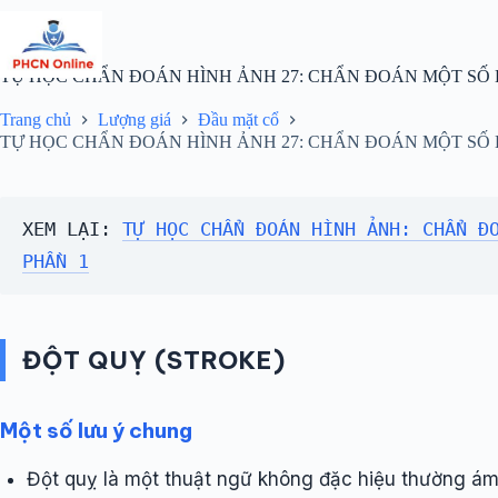
Chuyển
đến
phần
nội
TỰ HỌC CHẨN ĐOÁN HÌNH ẢNH 27: CHẨN ĐOÁN MỘT SỐ 
dung
Trang chủ
Lượng giá
Đầu mặt cổ
TỰ HỌC CHẨN ĐOÁN HÌNH ẢNH 27: CHẨN ĐOÁN MỘT SỐ 
XEM LẠI: 
TỰ HỌC CHẨN ĐOÁN HÌNH ẢNH: CHẨN ĐO
PHẦN 1
ĐỘT QUỴ (STROKE)
Một số lưu ý chung
Đột quỵ là một thuật ngữ không đặc hiệu thường á