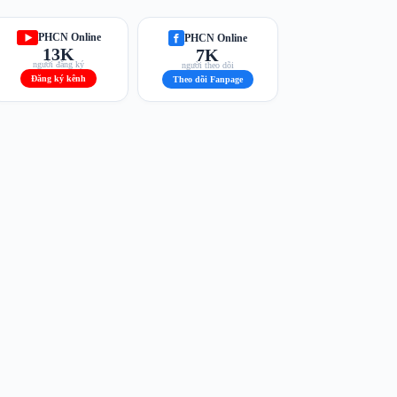
PHCN Online
PHCN Online
13K
7K
người đăng ký
người theo dõi
Đăng ký kênh
Theo dõi Fanpage