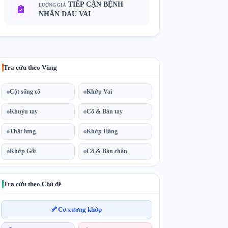
TIẾP CẬN BỆNH
LƯỢNG GIÁ
NHÂN ĐAU VAI
Tra cứu theo Vùng
Cột sống cổ
Khớp Vai
Khuỷu tay
Cổ & Bàn tay
Thắt lưng
Khớp Háng
Khớp Gối
Cổ & Bàn chân
Tra cứu theo Chủ đề
🦴
Cơ xương khớp