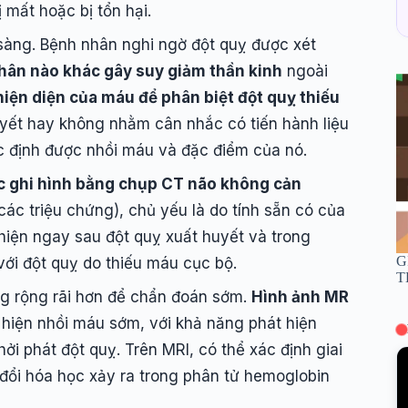
mất hoặc bị tổn hại.
sàng. Bệnh nhân nghi ngờ đột quỵ được xét
hân nào khác gây suy giảm thần kinh
ngoài
hiện diện của máu để phân biệt đột quỵ thiếu
uyết hay không nhằm cân nhắc có tiến hành liệu
c định được nhồi máu và đặc điểm của nó.
ợc ghi hình bằng chụp CT não không cản
các triệu chứng), chủ yếu là do tính sẵn có của
hiện ngay sau đột quỵ xuất huyết và trong
G
với đột quỵ do thiếu máu cục bộ.
T
g rộng rãi hơn để chẩn đoán sớm.
Hình ảnh MR
 hiện nhồi máu sớm, với khả năng phát hiện
ởi phát đột quỵ. Trên MRI, có thể xác định giai
 đổi hóa học xảy ra trong phân tử hemoglobin