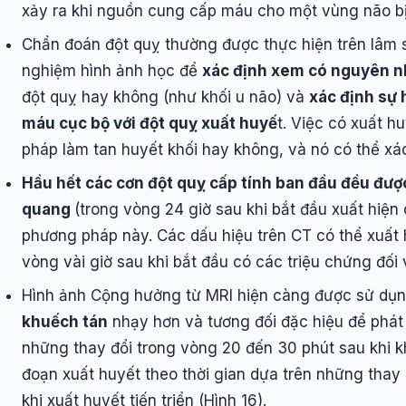
xảy ra khi nguồn cung cấp máu cho một vùng não bị 
Chẩn đoán đột quỵ thường được thực hiện trên lâm 
nghiệm hình ảnh học để
xác định xem có nguyên n
đột quỵ hay không (như khối u não) và
xác định sự 
máu cục bộ với đột quỵ xuất huyế
t. Việc có xuất h
pháp làm tan huyết khối hay không, và nó có thể xá
Hầu hết các cơn đột quỵ cấp tính ban đầu đều đư
quang
(trong vòng 24 giờ sau khi bắt đầu xuất hiện 
phương pháp này. Các dấu hiệu trên CT có thể xuất 
vòng vài giờ sau khi bắt đầu có các triệu chứng đối 
Hình ảnh Cộng hưởng từ MRI hiện càng được sử dụn
khuếch tán
nhạy hơn và tương đối đặc hiệu để phát
những thay đổi trong vòng 20 đến 30 phút sau khi kh
đoạn xuất huyết theo thời gian dựa trên những thay
khi xuất huyết tiến triển (Hình 16).