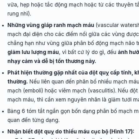
vữa, hẹp hoặc tắc động mạch hoặc từ các thuyên tắc 
rung nhĩ).
Những vùng giáp ranh mạch máu
(vascular waters
mạch đại diện cho các điểm nối giữa các vùng được
chẳng hạn như vùng giữa phân bố động mạch não t
giảm lưu lượng máu
, vì bất cứ lý do gì, đều
ảnh hưở
nhạy cảm và dễ bị tổn thương này.
Phát hiện thường gặp nhất của đột quỵ cấp tính, k
thường.
Nếu liên quan đến phân bố nhiều mạch máu
mạch (emboli) hoặc viêm mạch (vasculitis). Nếu độ
mạch máu, thì cần xem nguyên nhân là giảm tưới má
Bảng 6 tóm tắt ngắn gọn bốn dạng phân bố mạch máu
quan đến từng dạng.
Nhận biết đột quỵ do thiếu máu cục bộ (Hình 17):