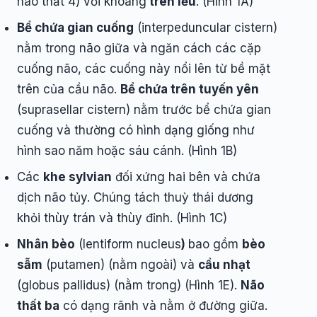
não thất 4) với khoang
trên lều
. (Hình 1A)
Bể chứa gian cuống
(interpeduncular cistern)
nằm trong não giữa và ngăn cách các cặp
cuống não, các cuống này nổi lên từ bề mặt
trên của cầu não.
Bể chứa trên tuyến yên
(suprasellar cistern) nằm trước bể chứa gian
cuống và thường có hình dạng giống như
hình sao năm hoặc sáu cánh. (Hình 1B)
Các
khe sylvian
đối xứng hai bên và chứa
dịch não tủy. Chúng tách thuỳ thái dương
khỏi thùy trán và thùy đỉnh. (Hình 1C)
Nhân bèo
(lentiform nucleus
)
bao gồm
bèo
sẫm
(putamen) (nằm ngoài) và
cầu nhạt
(globus pallidus) (nằm trong) (Hình 1E).
Não
thất ba
có dạng rãnh và nằm ở đường giữa.