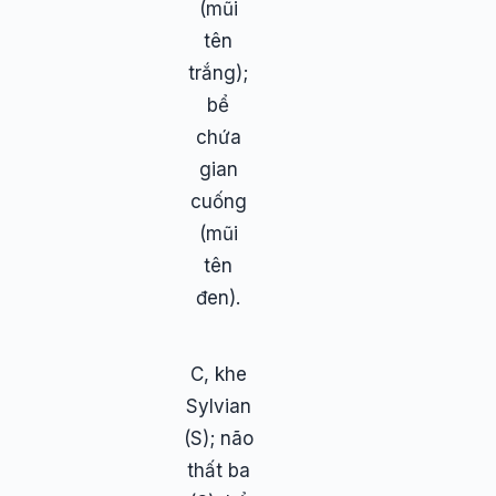
(mũi
tên
trắng);
bể
chứa
gian
cuống
(mũi
tên
đen).
C, khe
Sylvian
(S); não
thất ba