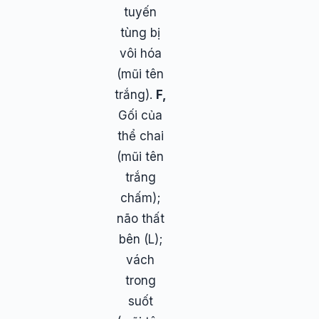
tuyến
tùng bị
vôi hóa
(mũi tên
trắng).
F,
Gối của
thể chai
(mũi tên
trắng
chấm);
não thất
bên (L);
vách
trong
suốt