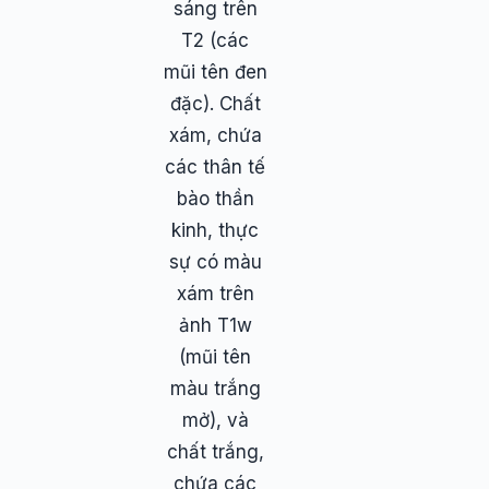
sáng trên
T2 (các
mũi tên đen
đặc). Chất
xám, chứa
các thân tế
bào thần
kinh, thực
sự có màu
xám trên
ảnh T1w
(mũi tên
màu trắng
mở), và
chất trắng,
chứa các