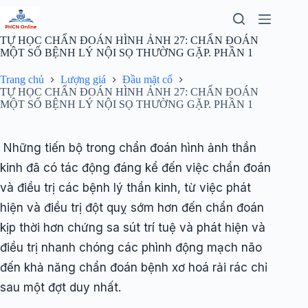
Chuyển
đến
phần
TỰ HỌC CHẨN ĐOÁN HÌNH ẢNH 27: CHẨN ĐOÁN
nội
MỘT SỐ BỆNH LÝ NỘI SỌ THƯỜNG GẶP. PHẦN 1
dung
Trang chủ
Lượng giá
Đầu mặt cổ
TỰ HỌC CHẨN ĐOÁN HÌNH ẢNH 27: CHẨN ĐOÁN
MỘT SỐ BỆNH LÝ NỘI SỌ THƯỜNG GẶP. PHẦN 1
Những tiến bộ trong chẩn đoán hình ảnh thần
kinh đã có tác động đáng kể đến việc chẩn đoán
và điều trị các bệnh lý thần kinh, từ việc phát
hiện và điều trị đột quỵ sớm hơn đến chẩn đoán
kịp thời hơn chứng sa sút trí tuệ và phát hiện và
điều trị nhanh chóng các phình động mạch não
đến khả năng chẩn đoán bệnh xơ hoá rải rác chỉ
sau một đợt duy nhất.