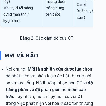
tủy)
máu tụ dưới
Canxi
Máu tụ dưới màng
màng cứng
Xuất huyết (prote
cứng mạn tính /
bán cấp)
cao )
hygromas
Bảng 2. Các đậm độ của CT
MRI VÀ NÃO
Nói chung,
MRI là nghiên cứu được lựa chọn
để phát hiện và phân loại các bất thường nội
sọ và tủy sống. Nó thường nhạy hơn CT
vì độ
tương phản và độ phân giải mô mềm cao
hơn
. Tuy nhiên, nó ít nhạy hơn so với CT
trong việc phát hiện vôi hóa ở các tổn thương