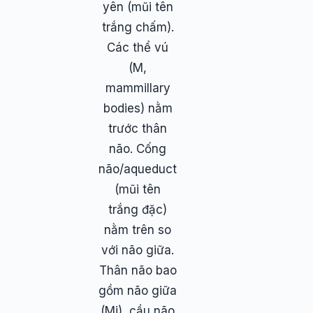
yên (mũi tên
trắng chấm).
Các thể vú
(M,
mammillary
bodies) nằm
trước thân
não. Cống
não/aqueduct
(mũi tên
trắng đặc)
nằm trên so
với não giữa.
Thân não bao
gồm não giữa
(Mi), cầu não