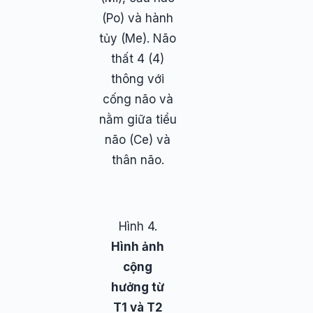
(Po) và hành
tủy (Me). Não
thất 4 (4)
thông với
cống não và
nằm giữa tiểu
não (Ce) và
thân não.
Hình 4.
Hình ảnh
cộng
hưởng từ
T1 và T2