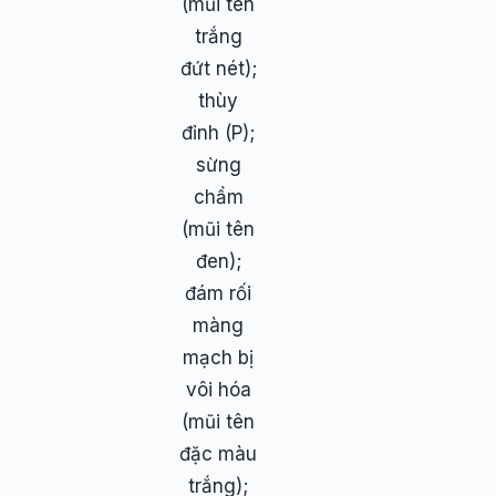
(mũi tên
trắng
đứt nét);
thùy
đỉnh (P);
sừng
chẩm
(mũi tên
đen);
đám rối
màng
mạch bị
vôi hóa
(mũi tên
đặc màu
trắng);