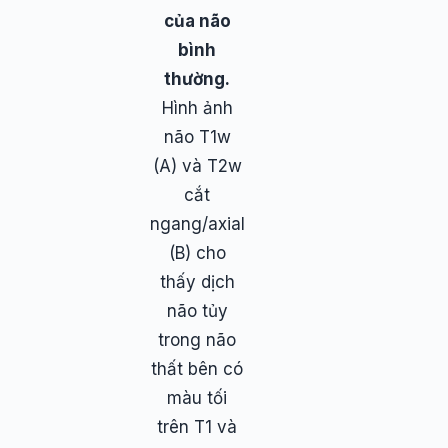
của não
bình
thường.
Hình ảnh
não T1w
(A) và T2w
cắt
ngang/axial
(B) cho
thấy dịch
não tủy
trong não
thất bên có
màu tối
trên T1 và