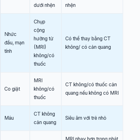
dưới nhện
nhện
Chụp
cộng
Nhức
hưởng từ
Có thể thay bằng CT
đầu, mạn
(MRI)
không/ có cản quang
tính
không/có
thuốc
MRI
CT không/có thuốc cản
Co giật
không/có
quang nếu không có MRI
thuốc
CT không
Máu
Siêu âm với trẻ nhỏ
cản quang
MRI nhạy hơn trong phát