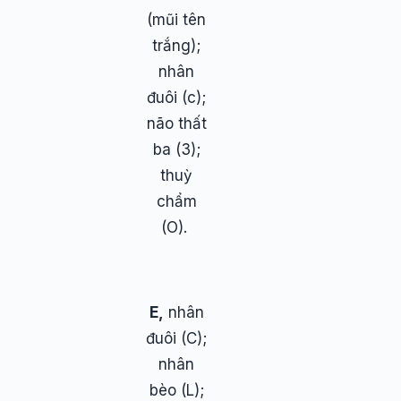
(mũi tên
trắng);
nhân
đuôi (c);
não thất
ba (3);
thuỳ
chẩm
(O).
E,
nhân
đuôi (C);
nhân
bèo (L);