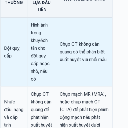
THƯỜNG
LỰA ĐẦU
TIÊN
Hình ảnh
trọng
khuyếch
Chụp CT không cản
Đột quỵ
tán cho
quang có thể phân biệt
cấp
đột quỵ
xuất huyết với nhồi máu
cấp hoặc
nhỏ, nếu
có
Chụp CT
Chụp mạch MR (MRA),
Nhức
không cản
hoặc chụp mạch CT
đầu, nặng
quang để
(CTA) để phát hiện phình
và cấp
phát hiện
động mạch nếu phát
tính
xuất huyết
hiện xuất huyết dưới