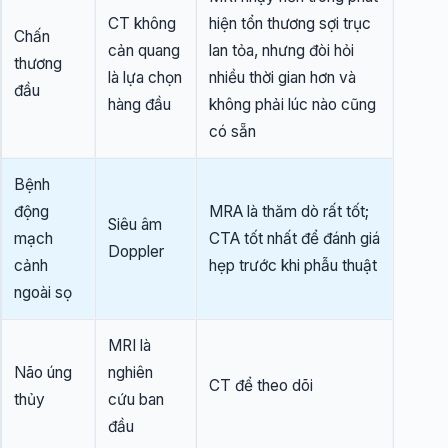
CT không
hiện tổn thương sợi trục
Chấn
cản quang
lan tỏa, nhưng đòi hỏi
thương
là lựa chọn
nhiều thời gian hơn và
đầu
hàng đầu
không phải lúc nào cũng
có sẵn
Bệnh
động
MRA là thăm dò rất tốt;
Siêu âm
mạch
CTA tốt nhất để đánh giá
Doppler
cảnh
hẹp trước khi phẫu thuật
ngoài sọ
MRI là
Não úng
nghiên
CT để theo dõi
thủy
cứu ban
đầu