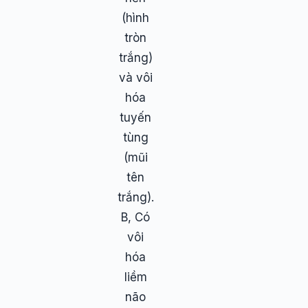
(hình
tròn
trắng)
và vôi
hóa
tuyến
tùng
(mũi
tên
trắng).
B, Có
vôi
hóa
liềm
não