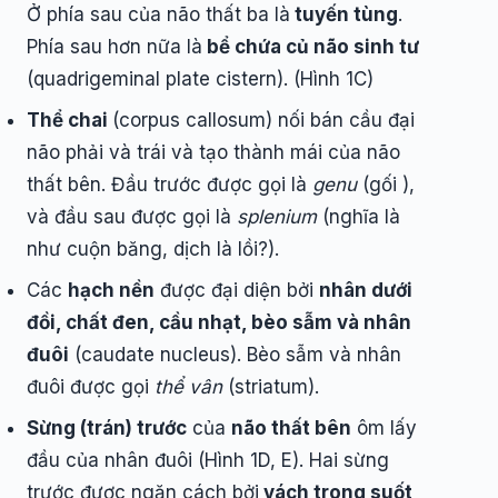
Ở phía sau của não thất ba là
tuyến tùng
.
Phía sau hơn nữa là
bể chứa củ não sinh tư
(quadrigeminal plate cistern). (Hình 1C)
Thể chai
(corpus callosum) nối bán cầu đại
não phải và trái và tạo thành mái của não
thất bên. Đầu trước được gọi là
genu
(gối ),
và đầu sau được gọi là
splenium
(nghĩa là
như cuộn băng, dịch là lồi?).
Các
hạch nền
được đại diện bởi
nhân dưới
đồi, chất đen, cầu nhạt, bèo sẫm và nhân
đuôi
(caudate nucleus). Bèo sẫm và nhân
đuôi được gọi
thể vân
(striatum).
Sừng (trán) trước
của
não thất bên
ôm lấy
đầu của nhân đuôi (Hình 1D, E). Hai sừng
trước được ngăn cách bởi
vách trong suốt