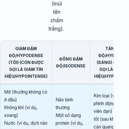
(mũi
tên
chấm
trắng).
GIẢM ĐẬM
TĂNG ĐẬM
ĐỘ/HYPODENSE
ĐỘ/HYPERDE
ĐỒNG ĐẬM
(TỐI) (CÒN ĐƯỢC
(SÁNG) (CÒN 
ĐỘ/ISODENSE
GỌI LÀ GIẢM TÍN
GỌI LÀ TĂNG 
HIỆU/HYPOINTENSE)
HIỆU/HYPERINT
Mỡ (thường không có
Kim loại (ví dụ, k
ở đầu)
Não bình
phình động mạch
Không khí (ví dụ,
thường
viên đạn)
xoang)
Một số dạng
Iốt (sau khi tiêm 
Nước (ví dụ, dịch não
protein (ví dụ,
cản quang)