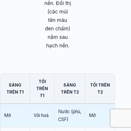
nền. Đồi thị
(các mũi
tên màu
đen chấm)
nằm sau
hạch nền.
TỐI
SÁNG
SÁNG
TỐI TRÊN
TRÊN
TRÊN T1
TRÊN T2
T2
T1
Nước (phù,
Mỡ
Vôi hoá
Mỡ
CSF)