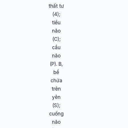
thất tư
(4);
tiểu
não
(C);
cầu
não
(P). B,
bể
chứa
trên
yên
(S);
cuống
não