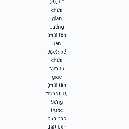
(3); bể
chứa
gian
cuống
(mũi tên
đen
đặc); bể
chứa
tấm tứ
giác
(mũi tên
trắng). D,
Sừng
trước
của não
thất bên