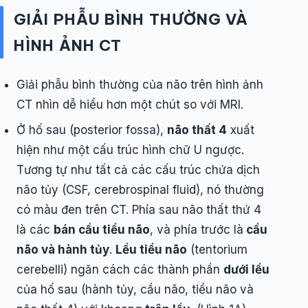
GIẢI PHẪU BÌNH THƯỜNG VÀ
HÌNH ẢNH CT
Giải phẫu bình thường của não trên hình ảnh
CT nhìn dễ hiểu hơn một chút so với MRI.
Ở hố sau (posterior fossa),
não thất 4
xuất
hiện như một cấu trúc hình chữ U ngược.
Tương tự như tất cả các cấu trúc chứa dịch
não tủy (CSF, cerebrospinal fluid), nó thường
có màu đen trên CT. Phía sau não thất thứ 4
là các
bán cầu tiểu não
, và phía trước là
cầu
não và hành tủy
.
Lều tiểu não
(tentorium
cerebelli) ngăn cách các thành phần
dưới lều
của hố sau (hành tủy, cầu não, tiểu não và