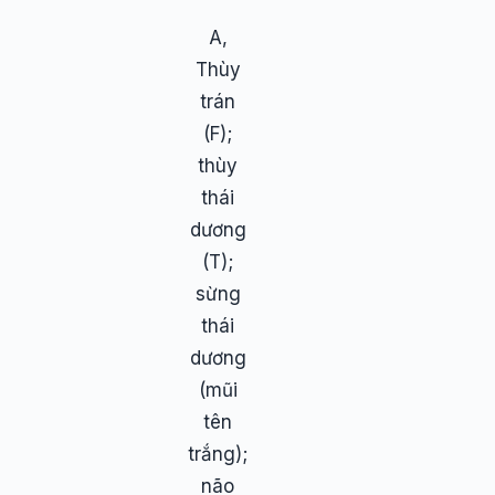
A,
Thùy
trán
(F);
thùy
thái
dương
(T);
sừng
thái
dương
(mũi
tên
trắng);
não