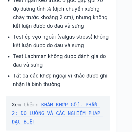
Test ngăn kéo trước ở góc gập gối 70
độ dương tính 1⁄4 (dịch chuyển xương
chày trước khoảng 2 cm), nhưng không
kết luận được do đau và sưng
Test ép vẹo ngoài (valgus stress) không
kết luận được do đau và sưng
Test Lachman không được đánh giá do
đau và sưng
Tất cả các khớp ngoại vi khác được ghi
nhận là bình thường
Xem thêm: 
KHÁM KHỚP GỐI. PHẦN 
2: ĐO LƯỜNG VÀ CÁC NGHIỆM PHÁP 
ĐẶC BIỆT