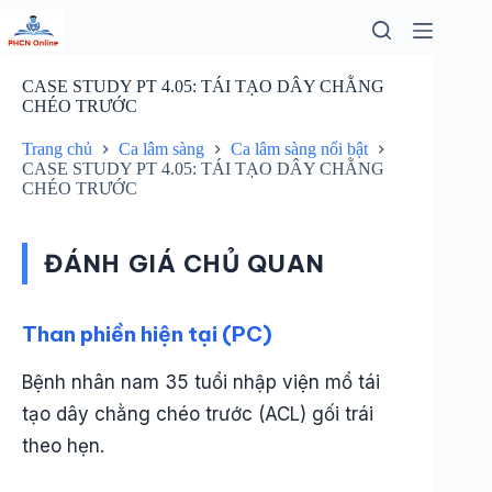
Chuyển
đến
phần
nội
CASE STUDY PT 4.05: TÁI TẠO DÂY CHẰNG
dung
CHÉO TRƯỚC
Trang chủ
Ca lâm sàng
Ca lâm sàng nổi bật
CASE STUDY PT 4.05: TÁI TẠO DÂY CHẰNG
CHÉO TRƯỚC
ĐÁNH GIÁ CHỦ QUAN
Than phiền hiện tại (PC)
Bệnh nhân nam 35 tuổi nhập viện mổ tái
tạo dây chằng chéo trước (ACL) gối trái
theo hẹn.