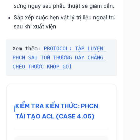
sưng ngay sau phẫu thuật sẽ giảm dần.
Sắp xếp cuộc hẹn vật lý trị liệu ngoại trú
sau khi xuất viện
Xem thêm: 
PROTOCOL: TẬP LUYỆN 
PHCN SAU TỔN THƯƠNG DÂY CHẰNG 
CHÉO TRƯỚC KHỚP GỐI
KIỂM TRA KIẾN THỨC: PHCN
TÁI TẠO ACL (CASE 4.05)