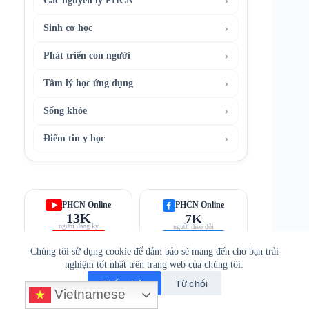
›
Các nguyên lý PHCN
›
Sinh cơ học
›
Phát triển con người
›
Tâm lý học ứng dụng
›
Sống khỏe
›
Điểm tin y học
PHCN Online
PHCN Online
13K
7K
người đăng ký
người theo dõi
Đăng ký kênh
Theo dõi Fanpage
Chúng tôi sử dụng cookie để đảm bảo sẽ mang đến cho bạn trải
nghiệm tốt nhất trên trang web của chúng tôi.
Chấp nhận
Từ chối
Vietnamese