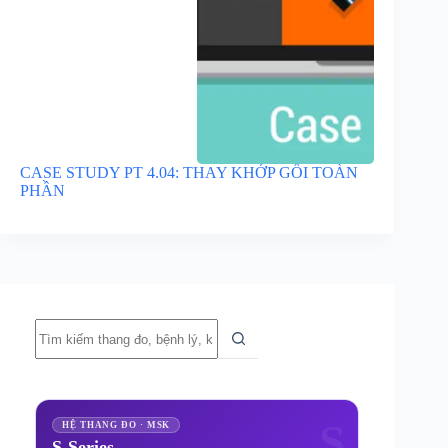
CASE STUDY PT 4.04: THAY KHỚP GỐI TOÀN
PHẦN
Không
có
kết
quả
S
HỆ THANG ĐO · MSK
S-Series