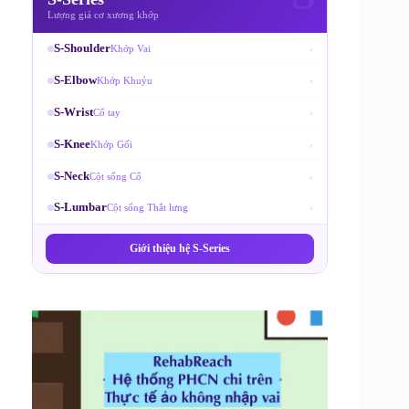
Lượng giá cơ xương khớp
S-Shoulder
Khớp Vai
›
S-Elbow
Khớp Khuỷu
›
S-Wrist
Cổ tay
›
S-Knee
Khớp Gối
›
S-Neck
Cột sống Cổ
›
S-Lumbar
Cột sống Thắt lưng
›
Giới thiệu hệ S-Series