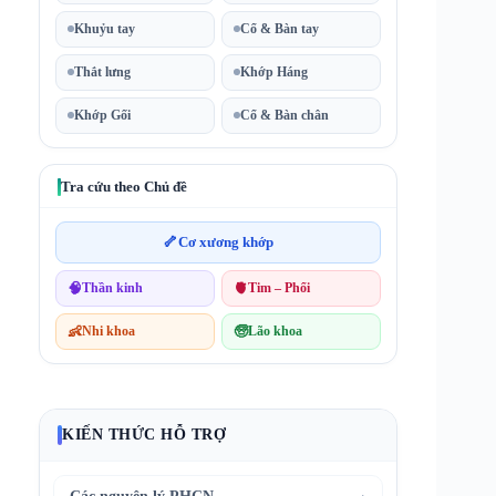
Khuỷu tay
Cổ & Bàn tay
Thắt lưng
Khớp Háng
Khớp Gối
Cổ & Bàn chân
Tra cứu theo Chủ đề
🦴
Cơ xương khớp
🧠
Thần kinh
🫀
Tim – Phổi
👶
Nhi khoa
🧓
Lão khoa
KIẾN THỨC HỖ TRỢ