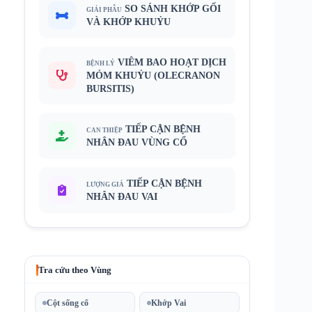
SO SÁNH KHỚP GỐI
GIẢI PHẪU
VÀ KHỚP KHUỶU
VIÊM BAO HOẠT DỊCH
BỆNH LÝ
MỎM KHUỶU (OLECRANON
BURSITIS)
TIẾP CẬN BỆNH
CAN THIỆP
NHÂN ĐAU VÙNG CỔ
TIẾP CẬN BỆNH
LƯỢNG GIÁ
NHÂN ĐAU VAI
Tra cứu theo Vùng
Cột sống cổ
Khớp Vai