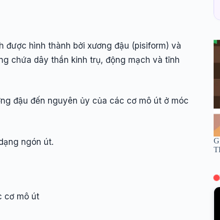
nh được hình thành bởi xương đậu (pisiform) và
g chứa dây thần kinh trụ, động mạch và tĩnh
xương đậu đến nguyên ủy của các cơ mô út ở móc
G
 dạng ngón út.
T
c cơ mô út