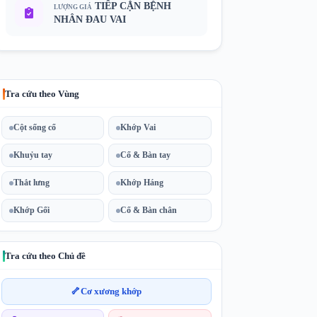
TIẾP CẬN BỆNH
LƯỢNG GIÁ
NHÂN ĐAU VAI
Tra cứu theo Vùng
Cột sống cổ
Khớp Vai
Khuỷu tay
Cổ & Bàn tay
Thắt lưng
Khớp Háng
Khớp Gối
Cổ & Bàn chân
Tra cứu theo Chủ đề
🦴
Cơ xương khớp