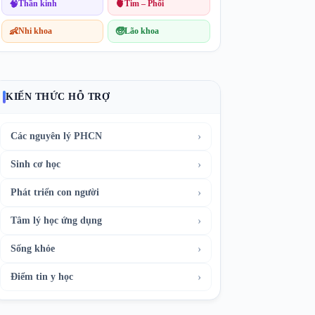
🧠
Thần kinh
🫀
Tim – Phổi
👶
Nhi khoa
🧓
Lão khoa
KIẾN THỨC HỖ TRỢ
›
Các nguyên lý PHCN
›
Sinh cơ học
›
Phát triển con người
›
Tâm lý học ứng dụng
›
Sống khỏe
›
Điểm tin y học