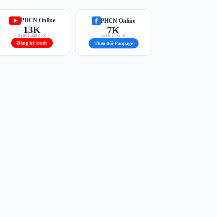
PHCN Online
PHCN Online
13K
7K
người đăng ký
người theo dõi
Đăng ký kênh
Theo dõi Fanpage