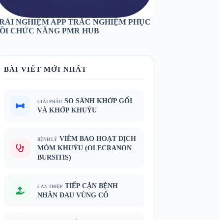
RẢI NGHIỆM APP TRẮC NGHIỆM PHỤC
ỒI CHỨC NĂNG PMR HUB
BÀI VIẾT MỚI NHẤT
SO SÁNH KHỚP GỐI
GIẢI PHẪU
VÀ KHỚP KHUỶU
VIÊM BAO HOẠT DỊCH
BỆNH LÝ
MỎM KHUỶU (OLECRANON
BURSITIS)
TIẾP CẬN BỆNH
CAN THIỆP
NHÂN ĐAU VÙNG CỔ