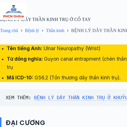
Chuyển
đến
phần
nội
BỆNH LÝ DÂY THẦN KINH TRỤ Ở CỔ TAY
dung
Trang chủ
Bệnh lý
Thần kinh
BỆNH LÝ DÂY THẦN KIN
Tên tiếng Anh:
Ulnar Neuropathy (Wrist)
Từ đồng nghĩa:
Guyon canal entrapment (chèn thần
trụ
Mã ICD-10:
G56.2 (Tổn thương dây thần kinh trụ).
XEM THÊM: 
BỆNH LÝ DÂY THẦN KINH TRỤ Ở KHUỶ
ĐẠI CƯƠNG