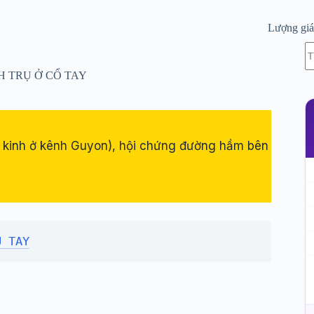
Lượng gi
K
c
kế
H TRỤ Ở CỔ TAY
q
 kinh ở kênh Guyon), hội chứng đường hầm bên
U TAY