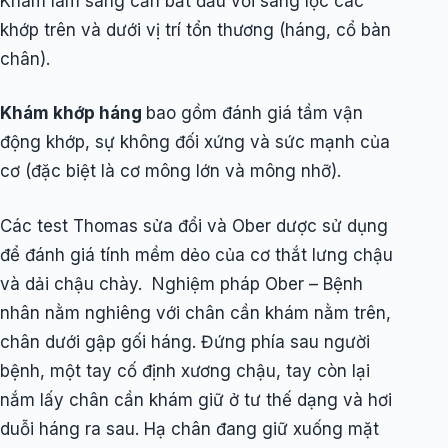
Khám lâm sàng cần bắt đầu với sàng lọc các
khớp trên và dưới vị trí tổn thương (háng, cổ bàn
chân).
Khám khớp háng
bao gồm đánh giá tầm vận
động khớp, sự không đối xứng và sức mạnh của
cơ (đặc biệt là cơ mông lớn và mông nhỡ).
Các test Thomas sửa đổi và Ober dược sử dụng
để đánh giá tính mềm dẻo của cơ thắt lưng chậu
và dải chậu chày. Nghiệm pháp Ober – Bệnh
nhân nằm nghiêng với chân cần khám nằm trên,
chân dưới gập gối háng. Đứng phía sau người
bệnh, một tay cố định xương chậu, tay còn lại
nắm lấy chân cần khám giữ ở tư thế dạng và hơi
duỗi háng ra sau. Hạ chân đang giữ xuống mặt