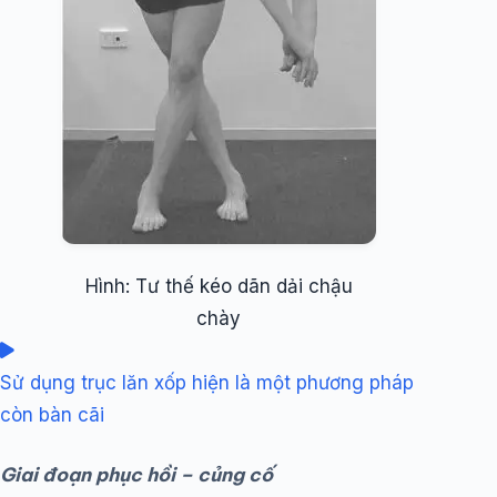
Hình: Tư thế kéo dãn dải chậu
chày
Sử dụng trục lăn xốp hiện là một phương pháp
còn bàn cãi
Giai đoạn phục hồi – củng cố