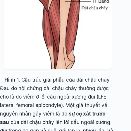
Hình 1. Cấu trúc giải phẫu của dải chậu chày.
Đau do hội chứng dải chậu chày thường được
cho là do viêm ở lồi cầu ngoài xương đùi (LFE,
lateral femoral epicondyle). Một giả thuyết về
nguyên nhân gây viêm là do
sự cọ xát trước-
sau
của dải chậu chày lên lồi cầu ngoài xương
đùi trong do gập và duỗi gối lặp lại nhiều lần, và