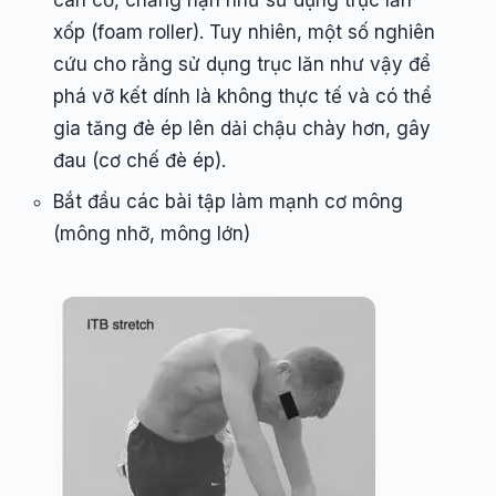
cân cơ, chẳng hạn như sử dụng trục lăn
xốp (foam roller). Tuy nhiên, một số nghiên
cứu cho rằng sử dụng trục lăn như vậy để
phá vỡ kết dính là không thực tế và có thể
gia tăng đè ép lên dải chậu chày hơn, gây
đau (cơ chế đè ép).
Bắt đầu các bài tập làm mạnh cơ mông
(mông nhỡ, mông lớn)