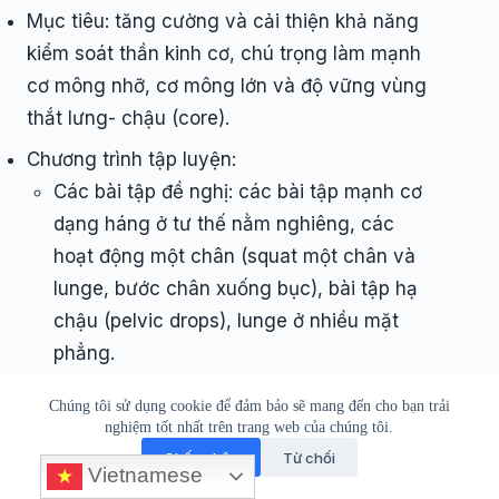
Mục tiêu: tăng cường và cải thiện khả năng
kiểm soát thần kinh cơ, chú trọng làm mạnh
cơ mông nhỡ, cơ mông lớn và độ vững vùng
thắt lưng- chậu (core).
Chương trình tập luyện:
Các bài tập đề nghị: các bài tập mạnh cơ
dạng háng ở tư thế nằm nghiêng, các
hoạt động một chân (squat một chân và
lunge, bước chân xuống bục), bài tập hạ
chậu (pelvic drops), lunge ở nhiều mặt
phẳng.
Các bài tập phải không gây đau.
Chúng tôi sử dụng cookie để đảm bảo sẽ mang đến cho bạn trải
nghiệm tốt nhất trên trang web của chúng tôi.
Số lần lặp lại và tập các bài tập là 8-15 lần
Chấp nhận
Từ chối
lặp lại và 2-3 hiệp.
Vietnamese