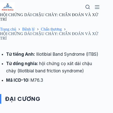
Chuyển
đến
phần
HỘI CHỨNG DẢI CHẬU CHÀY: CHẨN ĐOÁN VÀ XỬ
nội
TRÍ
dung
Trang chủ
Bệnh lý
Chấn thương
HỘI CHỨNG DẢI CHẬU CHÀY: CHẨN ĐOÁN VÀ XỬ
TRÍ
Từ tiếng Anh:
Iliotibial Band Syndrome (ITBS)
Từ đồng nghĩa:
hội chứng cọ xát dải chậu
chày (Iliotibial band friction syndrome)
Mã ICD-10:
M76.3
ĐẠI CƯƠNG