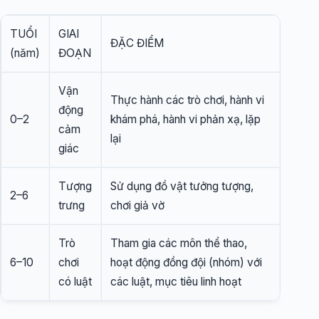
TUỔI
GIAI
ĐẶC ĐIỂM
(năm)
ĐOẠN
Vận
Thực hành các trò chơi, hành vi
động
0–2
khám phá, hành vi phản xạ, lặp
cảm
lại
giác
Tượng
Sử dụng đồ vật tưởng tượng,
2–6
trưng
chơi giả vờ
Trò
Tham gia các môn thể thao,
6–10
chơi
hoạt động đồng đội (nhóm) với
có luật
các luật, mục tiêu linh hoạt