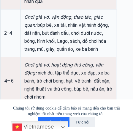
nhân quả
Chơi giả vờ, vận động, thao tác, giác
quan:
búp bê, xe tải, nhân vật hành động,
2–4
đất nặn, bút đánh dấu, chơi dưới nước,
bóng, hình khối, Lego, sách, đồ chơi hóa
trang, mũ, giày, quần áo, xe ba bánh
Chơi giả vờ, hoạt động thủ công, vận
động:
xích đu, tập thể dục, xe đạp, xe ba
4– 6
bánh, trò chơi bóng, hạt, vẽ tranh, đất nặn,
nghệ thuật và thủ công, búp bê, nấu ăn, trò
chơi nhóm
Chúng tôi sử dụng cookie để đảm bảo sẽ mang đến cho bạn trải
Chơi giả vờ, hoạt động thủ công, vận
nghiệm tốt nhất trên trang web của chúng tôi.
động:
chơi thể dục, nhảy dây, trò chơi phối
Chấp nhận
Từ chối
Vietnamese
hợp (ví dụ: tránh xa bóng), nghệ thuật và
6–8