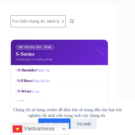
Không
có
kết
quả
S
HỆ THANG ĐO · MSK
S-Series
Lượng giá cơ xương khớp
S-Shoulder
Khớp Vai
›
S-Elbow
Khớp Khuỷu
›
S-Wrist
Cổ tay
›
S-Knee
Khớp Gối
›
Chúng tôi sử dụng cookie để đảm bảo sẽ mang đến cho bạn trải
S-Neck
Cột sống Cổ
›
nghiệm tốt nhất trên trang web của chúng tôi.
S-Lumbar
Cột sống Thắt lưng
›
Chấp nhận
Từ chối
Vietnamese