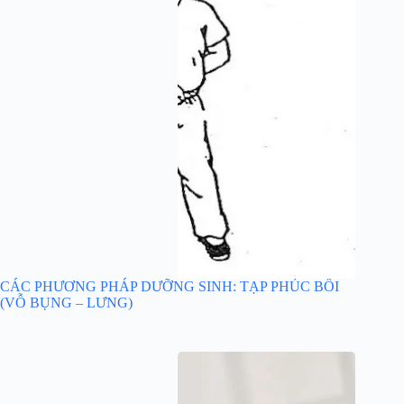
CÁC PHƯƠNG PHÁP DƯỠNG SINH: TẠP PHÚC BỐI
(VỖ BỤNG – LƯNG)