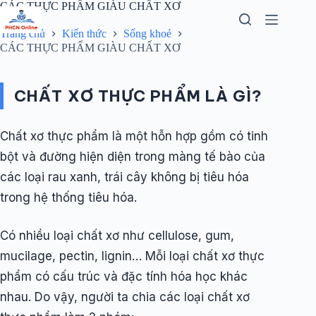
Chuyển
CÁC THỰC PHẨM GIÀU CHẤT XƠ
đến
phần
Trang chủ
Kiến thức
Sống khoẻ
nội
CÁC THỰC PHẨM GIÀU CHẤT XƠ
dung
CHẤT XƠ THỰC PHẨM LÀ GÌ?
Chất xơ thực phẩm là một hỗn hợp gồm có tinh
bột và đường hiện diện trong màng tế bào của
các loại rau xanh, trái cây không bị tiêu hóa
trong hệ thống tiêu hóa.
Có nhiều loại chất xơ như cellulose, gum,
mucilage, pectin, lignin… Mỗi loại chất xơ thực
phẩm có cấu trúc và đặc tính hóa học khác
nhau. Do vậy, người ta chia các loại chất xơ