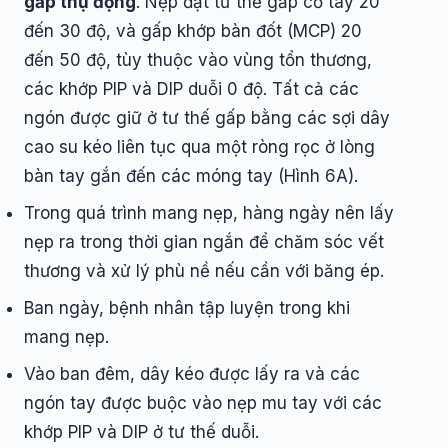
gấp thụ động
. Nẹp đặt tư thế gấp cổ tay 20
đến 30 độ, và gấp khớp bàn đốt (MCP) 20
đến 50 độ, tùy thuộc vào vùng tổn thương,
các khớp PIP và DIP duỗi 0 độ. Tất cả các
ngón được giữ ở tư thế gấp bằng các sợi dây
cao su kéo liên tục qua một ròng rọc ở lòng
bàn tay gắn đến các móng tay (Hình 6A).
Trong quá trình mang nẹp, hàng ngày nên lấy
nẹp ra trong thời gian ngắn để chăm sóc vết
thương và xử lý phù nề nếu cần với băng ép.
Ban ngày, bệnh nhân tập luyện trong khi
mang nẹp.
Vào ban đêm, dây kéo được lấy ra và các
ngón tay được buộc vào nẹp mu tay với các
khớp PIP và DIP ở tư thế duỗi.