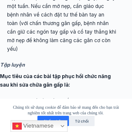
một tuần. Nếu cần mở nẹp, cần giáo dục
bệnh nhân về cách đặt tư thế bàn tay an
toàn (với chấn thương gân gấp, bệnh nhân
cần giữ các ngón tay gấp và cổ tay thẳng khi
mở nẹp để không làm căng các gân cơ còn
yếu)
Tập luyện
Mục tiêu của các bài tập phục hồi chức năng
sau khi sửa chữa gân gấp là:
đảm bảo quá trình lành vết thương
Chúng tôi sử dụng cookie để đảm bảo sẽ mang đến cho bạn trải
đảm bảo cho gân trượt tốt và riêng biệt nhau
nghiệm tốt nhất trên trang web của chúng tôi.
(với các gân khác)
Chấp nhận
Từ chối
Vietnamese
tạo thuận cho tăng cường sức mạnh của vị