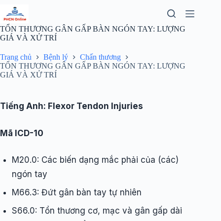
Chuyển
đến
phần
TỔN THƯƠNG GÂN GẤP BÀN NGÓN TAY: LƯỢNG
nội
GIÁ VÀ XỬ TRÍ
dung
Trang chủ
Bệnh lý
Chấn thương
TỔN THƯƠNG GÂN GẤP BÀN NGÓN TAY: LƯỢNG
GIÁ VÀ XỬ TRÍ
Tiếng Anh: Flexor Tendon Injuries
Mã ICD-10
M20.0: Các biến dạng mắc phải của (các)
ngón tay
M66.3: Đứt gân bàn tay tự nhiên
S66.0: Tổn thương cơ, mạc và gân gấp dài