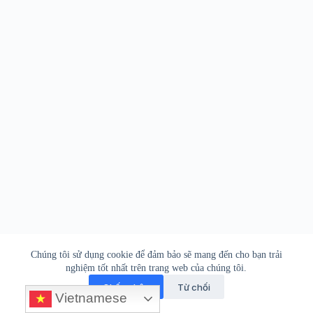
PHCN Online © 2026
Chúng tôi sử dụng cookie để đảm bảo sẽ mang đến cho bạn trải
nghiệm tốt nhất trên trang web của chúng tôi.
Lời ngỏ
Liên hệ
Miễn trừ
Ủng hộ
Chấp nhận
Từ chối
Vietnamese